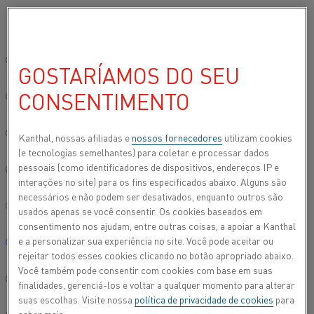
Por favor, selecione seu idioma preferido:
Início
Todos os produtos
Datasheets
Folhas de dados do materi
Site global/Inglês
GOSTARÍAMOS DO SEU
NIKROTHAL® 80
CONSENTIMENTO
简体中文/Chinese
Fita
Deutsch/German
Kanthal, nossas afiliadas e
nossos fornecedores
utilizam cookies
(e tecnologias semelhantes) para coletar e processar dados
Folha de dados atualizada
2024-09-09 07:55
(substitui todas
pessoais (como identificadores de dispositivos, endereços IP e
Italiano/Italian
as edições anteriores)
interações no site) para os fins especificados abaixo. Alguns são
necessários e não podem ser desativados, enquanto outros são
日本語/Japanese
usados apenas se você consentir. Os cookies baseados em
consentimento nos ajudam, entre outras coisas, a apoiar a Kanthal
FAZER DOWNLOAD EM PDF
e a personalizar sua experiência no site. Você pode aceitar ou
Português/Portuguese
rejeitar todos esses cookies clicando no botão apropriado abaixo.
Você também pode consentir com cookies com base em suas
Español/Spanish
finalidades, gerenciá-los e voltar a qualquer momento para alterar
suas escolhas. Visite nossa
política de privacidade de cookies
para
®
Fita Nikrothal
80 é uma liga austenítica de níquel-