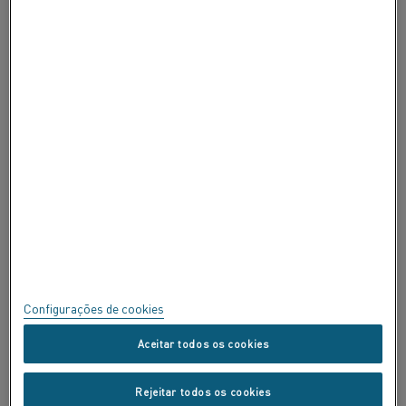
SOBRE A ALLEIMA
SOBRE A ALLEIMA
CERTIFICADOS
FALE
Privacidade
Sobre este site
Mapa do site
Configurações de cookies
Marcas Registradas
Aceitar todos os cookies
Copyright © Kanthal AB; (publ) SE-734 27 Hallstahammar, Suécia Tel
Rejeitar todos os cookies
+46 (0)220 21000