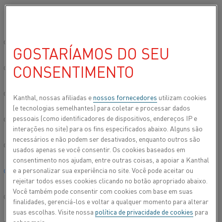
Por favor, selecione seu idioma preferido:
Início
Todos os produtos
Datasheets
Folhas de dados do materi
Site global/Inglês
GOSTARÍAMOS DO SEU
NiMn
2
CONSENTIMENTO
简体中文/Chinese
Fita
Deutsch/German
Kanthal, nossas afiliadas e
nossos fornecedores
utilizam cookies
(e tecnologias semelhantes) para coletar e processar dados
Folha de dados atualizada
2024-08-19 11:36
(substitui todas
pessoais (como identificadores de dispositivos, endereços IP e
Italiano/Italian
as edições anteriores)
interações no site) para os fins especificados abaixo. Alguns são
necessários e não podem ser desativados, enquanto outros são
日本語/Japanese
usados apenas se você consentir. Os cookies baseados em
consentimento nos ajudam, entre outras coisas, a apoiar a Kanthal
FAZER DOWNLOAD EM PDF
e a personalizar sua experiência no site. Você pode aceitar ou
Português/Portuguese
rejeitar todos esses cookies clicando no botão apropriado abaixo.
Você também pode consentir com cookies com base em suas
Español/Spanish
finalidades, gerenciá-los e voltar a qualquer momento para alterar
suas escolhas. Visite nossa
política de privacidade de cookies
para
NiMn
é uma classe de níquel/manganês para uso
2