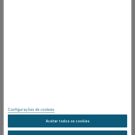
SOBRE A ALLEIMA
SOBRE A ALLEIMA
CERTIFICADOS
Ponto de fusão °C
1.420
FALE
Propriedades magnéticas
O material é não magnético.
Privacidade
Sobre este site
Mapa do site
Configurações de cookies
Marcas Registradas
Aceitar todos os cookies
Copyright © Kanthal AB; (publ) SE-734 27 Hallstahammar, Suécia Tel