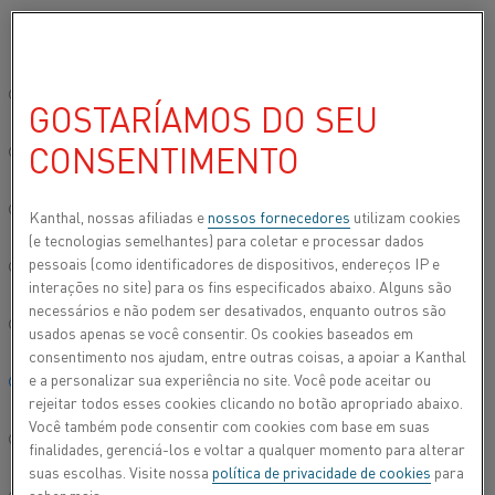
Por favor, selecione seu idioma preferido:
Início
Todos os produtos
Datasheets
Folhas de dados do materi
Site global/Inglês
GOSTARÍAMOS DO SEU
NISIL NNX
CONSENTIMENTO
简体中文/Chinese
Fita
Deutsch/German
Kanthal, nossas afiliadas e
nossos fornecedores
utilizam cookies
(e tecnologias semelhantes) para coletar e processar dados
Folha de dados atualizada
2021-08-25 11:21
(substitui todas
pessoais (como identificadores de dispositivos, endereços IP e
Italiano/Italian
as edições anteriores)
interações no site) para os fins especificados abaixo. Alguns são
necessários e não podem ser desativados, enquanto outros são
日本語/Japanese
usados apenas se você consentir. Os cookies baseados em
consentimento nos ajudam, entre outras coisas, a apoiar a Kanthal
FAZER DOWNLOAD EM PDF
e a personalizar sua experiência no site. Você pode aceitar ou
Português/Portuguese
rejeitar todos esses cookies clicando no botão apropriado abaixo.
Você também pode consentir com cookies com base em suas
Español/Spanish
finalidades, gerenciá-los e voltar a qualquer momento para alterar
suas escolhas. Visite nossa
política de privacidade de cookies
para
Nisil é uma liga austenítica de níquel-silício (liga de