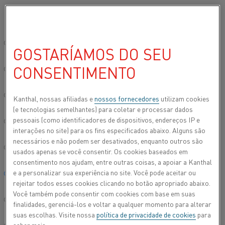
Por favor, selecione seu idioma preferido:
Início
Todos os produtos
Material para resistências e alta tempera
Site global/Inglês
GOSTARÍAMOS DO SEU
BARRA, TARUGO, HASTE, TUBOS E
PLACA
CONSENTIMENTO
简体中文/Chinese
Deutsch/German
Kanthal, nossas afiliadas e
nossos fornecedores
utilizam cookies
(e tecnologias semelhantes) para coletar e processar dados
pessoais (como identificadores de dispositivos, endereços IP e
Italiano/Italian
interações no site) para os fins especificados abaixo. Alguns são
necessários e não podem ser desativados, enquanto outros são
日本語/Japanese
usados apenas se você consentir. Os cookies baseados em
consentimento nos ajudam, entre outras coisas, a apoiar a Kanthal
e a personalizar sua experiência no site. Você pode aceitar ou
Português/Portuguese
rejeitar todos esses cookies clicando no botão apropriado abaixo.
Você também pode consentir com cookies com base em suas
Español/Spanish
finalidades, gerenciá-los e voltar a qualquer momento para alterar
suas escolhas. Visite nossa
política de privacidade de cookies
para