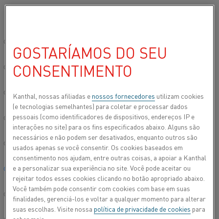
Por favor, selecione seu idioma preferido:
…
…
Início
Todos os produtos
Kanthal® Super
Classes de
Site global/Inglês
GOSTARÍAMOS DO SEU
KANTHAL® SUPER 1700, 1800 E
1900
CONSENTIMENTO
简体中文/Chinese
Deutsch/German
Kanthal, nossas afiliadas e
nossos fornecedores
utilizam cookies
(e tecnologias semelhantes) para coletar e processar dados
pessoais (como identificadores de dispositivos, endereços IP e
Italiano/Italian
interações no site) para os fins especificados abaixo. Alguns são
necessários e não podem ser desativados, enquanto outros são
日本語/Japanese
usados apenas se você consentir. Os cookies baseados em
consentimento nos ajudam, entre outras coisas, a apoiar a Kanthal
e a personalizar sua experiência no site. Você pode aceitar ou
Português/Portuguese
rejeitar todos esses cookies clicando no botão apropriado abaixo.
Você também pode consentir com cookies com base em suas
Español/Spanish
finalidades, gerenciá-los e voltar a qualquer momento para alterar
suas escolhas. Visite nossa
política de privacidade de cookies
para