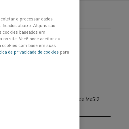
 coletar e processar dados
cificados abaixo. Alguns são
Os cookies baseados em
 no site. Você pode aceitar ou
om cookies com base em suas
tica de privacidade de cookies
para
ara os elementos de aquecimento de MoSi2
ento
 de aquecimento/diâmetro do terminal