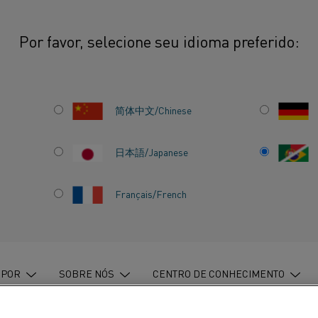
Por favor, selecione seu idioma preferido:
anthal® Super
Tamanhos e formas do elemento
简体中文/Chinese
 DO KANTHAL®
日本語/Japanese
®
l
Super
estão disponíveis como
Français/French
gama de formas e tamanhos. O projeto
orma de "U". A zona de aquecimento é
m o dobro de diâmetro da zona de
er dobrado 45° ou 90° na zona de
 POR
SOBRE NÓS
CENTRO DE CONHECIMENTO
rojetados de acordo com as