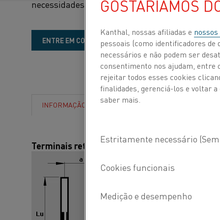
GOSTARÍAMOS D
necessidades do cliente.
Kanthal, nossas afiliadas e
nossos
Precisa
ENTRE EM CONTATO
pessoais (como identificadores de d
saber
necessários e não podem ser desat
consentimento nos ajudam, entre ou
mais?
rejeitar todos esses cookies clic
finalidades, gerenciá-los e voltar
saber mais.
INFORMAÇÃO
Terminais retos