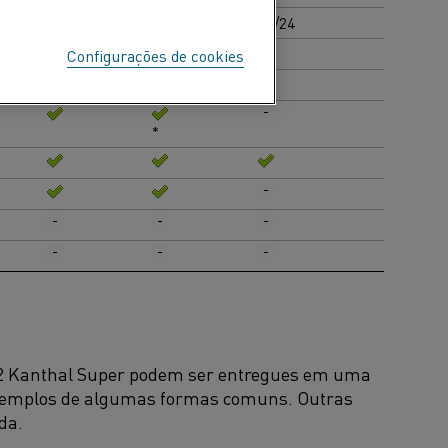
6/12
9/18
12/24
Configurações de cookies
*
2 Kanthal Super podem ser entregues em uma
xemplos de algumas formas comuns. Outras
da.