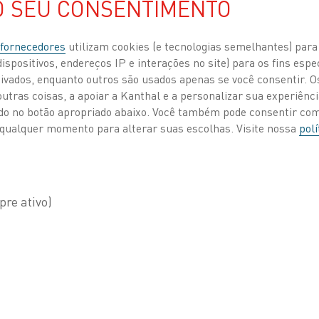
O SEU CONSENTIMENTO
 fornecedores
utilizam cookies (e tecnologias semelhantes) para
ispositivos, endereços IP e interações no site) para os fins espe
ivados, enquanto outros são usados apenas se você consentir. 
tras coisas, a apoiar a Kanthal e a personalizar sua experiência
ando no botão apropriado abaixo. Você também pode consentir c
 a qualquer momento para alterar suas escolhas. Visite nossa
polí
TAMANHOS PADRÃO
A tabela mostra os tamanhos padrão p
®
Kanthal
Super.
Tamanho do elem
Diâmetro da zona