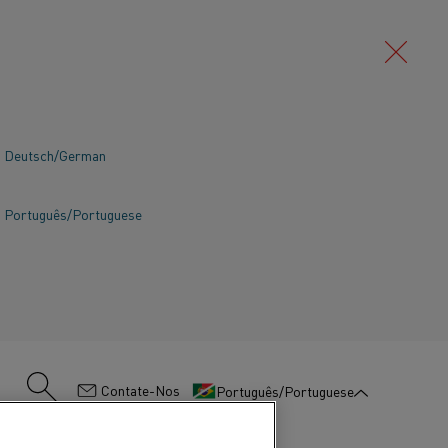
Deutsch/German
Português/Portuguese
:
Contate-Nos
Português/Portuguese