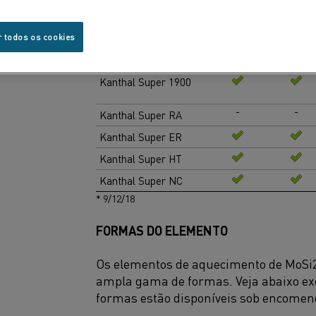
Classe
3/6
4/9
Kanthal Super 1700
r todos os cookies
Kanthal Super 1800
Kanthal Super 1900
Kanthal Super RA
Kanthal Super ER
Kanthal Super HT
Kanthal Super NC
* 9/12/18
FORMAS DO ELEMENTO
Os elementos de aquecimento de MoSi
ampla gama de formas. Veja abaixo e
formas estão disponíveis sob encomen