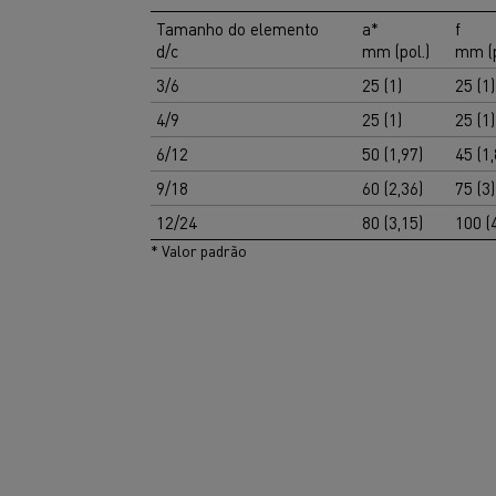
Tamanho do elemento
a*
f
d/c
mm (pol.)
mm (p
3/6
25 (1)
25 (1)
4/9
25 (1)
25 (1)
6/12
50 (1,97)
45 (1,
9/18
60 (2,36)
75 (3)
12/24
80 (3,15)
100 (
* Valor padrão