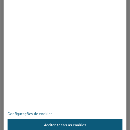
SOBRE A ALLEIMA
SOBRE A ALLEIMA
CERTIFICADOS
FALE
Privacidade
Sobre este site
Mapa do site
Configurações de cookies
Marcas Registradas
Aceitar todos os cookies