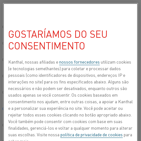
Por favor, selecione seu idioma preferido:
Início
Sobre este site
Privacidade dos dados
Aviso de privacidad
Site global/Inglês
GOSTARÍAMOS DO SEU
AVISO DE PRIVACIDADE DO CANDIDATO
CONSENTIMENTO
简体中文/Chinese
AVISO DE PRIVACIDADE DO
Deutsch/German
Kanthal, nossas afiliadas e
nossos fornecedores
utilizam cookies
(e tecnologias semelhantes) para coletar e processar dados
CANDIDATO
pessoais (como identificadores de dispositivos, endereços IP e
Italiano/Italian
interações no site) para os fins especificados abaixo. Alguns são
necessários e não podem ser desativados, enquanto outros são
日本語/Japanese
usados apenas se você consentir. Os cookies baseados em
A Alleima coleta e processa as informações que você envia
consentimento nos ajudam, entre outras coisas, a apoiar a Kanthal
quando se candidata para uma vaga na Alleima. O aviso de
e a personalizar sua experiência no site. Você pode aceitar ou
Português/Portuguese
privacidade do candidato estabelece quais dados pessoais
rejeitar todos esses cookies clicando no botão apropriado abaixo.
coletamos e para quais finalidades, bem como seus direitos
Você também pode consentir com cookies com base em suas
com relação ao processamento de seus dados pessoais.
Español/Spanish
finalidades, gerenciá-los e voltar a qualquer momento para alterar
suas escolhas. Visite nossa
política de privacidade de cookies
para
Leia o aviso de privacidade para candidatos à vaga
(link