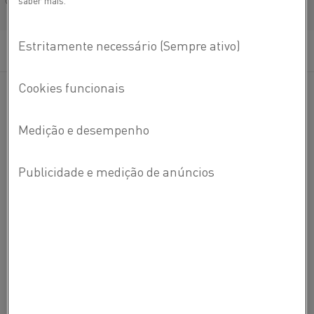
saber mais.
Français/French
para o site do Alleima AB)
Kanthal®
A
Kanthal
® é uma marca líder mundial de produtos e
serviços na área de tecnologia de aquecimento
industrial e materiais para resistências.
SOBRE A KANTHAL
SOBRE A KANTHAL
CARREIRAS
FALE CONOSCO