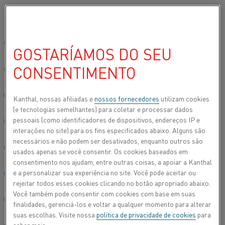
Por favor, selecione seu idioma preferido:
Início
Sobre nós
Carreiras
Vagas
Seguindo uma carreira na K
Site global/Inglês
GOSTARÍAMOS DO SEU
SEGUINDO UMA CARREIRA
CONSENTIMENTO
NA KANTHAL
简体中文/Chinese
Deutsch/German
Kanthal, nossas afiliadas e
nossos fornecedores
utilizam cookies
(e tecnologias semelhantes) para coletar e processar dados
Kanir Mehta ingressou na Kanthal na Índia no início de
pessoais (como identificadores de dispositivos, endereços IP e
2022, atraído pela oportunidade de trabalhar para uma
Italiano/Italian
interações no site) para os fins especificados abaixo. Alguns são
marca forte e conhecida com produtos líderes mundiais.
necessários e não podem ser desativados, enquanto outros são
Seu conselho para os demais, que estão no início da
日本語/Japanese
usados apenas se você consentir. Os cookies baseados em
carreira como ele, é buscar amplo conhecimento para
consentimento nos ajudam, entre outras coisas, a apoiar a Kanthal
poder explorar soluções junto com os clientes.
e a personalizar sua experiência no site. Você pode aceitar ou
Português/Portuguese
rejeitar todos esses cookies clicando no botão apropriado abaixo.
Como engenheiro de vendas sênior para sistemas de
Você também pode consentir com cookies com base em suas
aquecimento, Kanir Mehta é responsável pelas vendas na
Español/Spanish
finalidades, gerenciá-los e voltar a qualquer momento para alterar
região de Maharashtra, o segundo estado mais populoso da
suas escolhas. Visite nossa
política de privacidade de cookies
para
Índia. Ele passou 6,5 anos em vendas depois de se formar