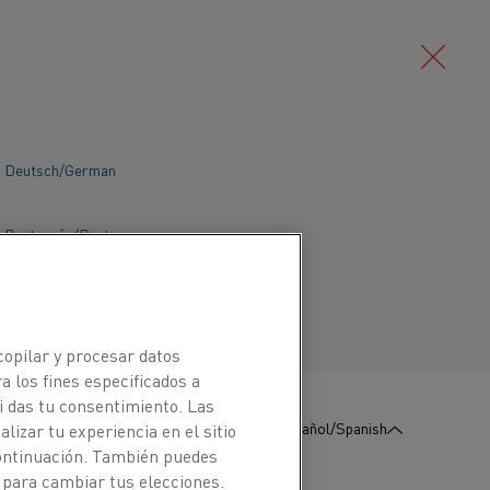
Deutsch/German
QUE
Português/Portuguese
copilar y procesar datos
a los fines especificados a
i das tu consentimiento. Las
:
Póngase en contacto con
Español/Spanish
izar tu experiencia en el sitio
nosotros
continuación. También puedes
 para cambiar tus elecciones.