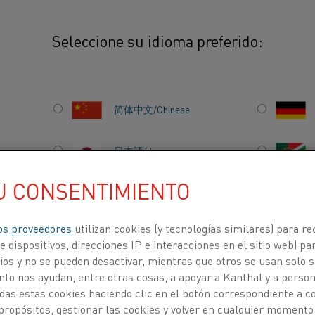
Seleccione su idioma preferido:
a innovación implica mucho más que usar abreviaturas elegantes".
简体中文/Chinese
IMPLICA MUCHO MÁS 
AS ELEGANTES".
日本語/Japanese
U CONSENTIMIENTO
Français/French
os proveedores
utilizan cookies (y tecnologías similares) para re
 dispositivos, direcciones IP e interacciones en el sitio web) par
ma, se mudó a Suecia, se
os y no se pueden desactivar, mientras que otros se usan solo s
ACERCA DE
CENTRO DE
on pronto se dio cuenta
to nos ayudan, entre otras cosas, a apoyar a Kanthal y a personal
NOSOTROS
CONOCIMIENTO
ensamiento para
das estas cookies haciendo clic en el botón correspondiente a 
í al Consejo, lo primero
propósitos, gestionar las cookies y volver en cualquier momento