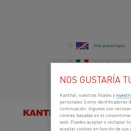
Inicio
Acerca de nosotros
Empleo
Investigación sólida
"L
Sitio global/inglés
"LA INNOVACIÓN 
USAR ABREVIATUR
Italiano/Italian
NOS GUSTARÍA T
Español/Spanish
Kanthal, nuestras filiales y
nuestr
personales (como identificadores de
Después de que Aaron Kelleky, nativo de Alaba
continuación. Algunos son necesari
BUSCAR PRODUCTOS
unió al "Consejo de Innovación" de Kanthal. Aar
cookies basadas en el consentimien
POR
de que necesitaba la ayuda de los líderes de p
web. Puedes aceptar o rechazar to
comprender el concepto. "Tan pronto como me un
aceptar cookies en función de sus 