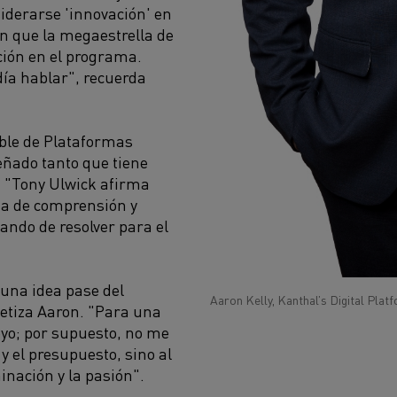
siderarse 'innovación' en
n que la megaestrella de
ción en el programa.
ía hablar", recuerda
able de Plataformas
señado tanto que tiene
s. "Tony Ulwick afirma
lta de comprensión y
ando de resolver para el
 una idea pase del
Aaron Kelly, Kanthal’s Digital Pla
ntetiza Aaron. "Para una
poyo; por supuesto, no me
 y el presupuesto, sino al
minación y la pasión".