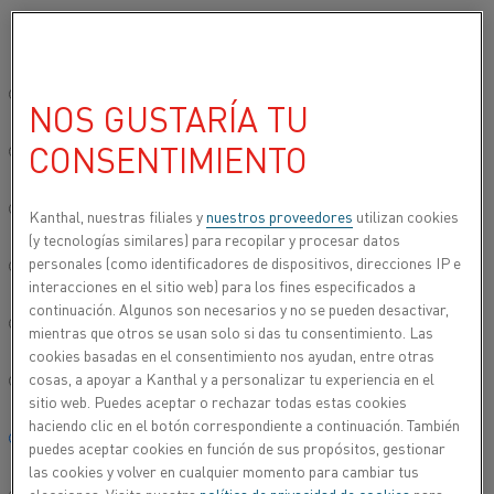
Seleccione su idioma preferido:
Inicio
Acerca de nosotros
Empleo
La vida en Kanthal
Cómo obt
Sitio global/inglés
NOS GUSTARÍA TU
CÓMO OBTENER ENERGÍA DE
CONSENTIMIENTO
LA NATURALEZA Y EN EL
简体中文/Chinese
TRABAJO
Deutsch/German
Kanthal, nuestras filiales y
nuestros proveedores
utilizan cookies
(y tecnologías similares) para recopilar y procesar datos
personales (como identificadores de dispositivos, direcciones IP e
Italiano/Italian
Unirse a Kanthal le permitió al amante de la naturaleza
interacciones en el sitio web) para los fines especificados a
Jason Cappiello utilizar su experiencia para apoyar el
continuación. Algunos son necesarios y no se pueden desactivar,
日本語/Japanese
cambio hacia la sostenibilidad de la industria.
mientras que otros se usan solo si das tu consentimiento. Las
cookies basadas en el consentimiento nos ayudan, entre otras
cosas, a apoyar a Kanthal y a personalizar tu experiencia en el
Jason estaba a 500 metros bajo tierra en una mina de
Português/Portuguese
sitio web. Puedes aceptar o rechazar todas estas cookies
cromo finlandesa cuando se encontró por primera vez con
haciendo clic en el botón correspondiente a continuación. También
Sandvik, a la que más tarde se uniría como graduado de
Español/Spanish
puedes aceptar cookies en función de sus propósitos, gestionar
posgrado a nivel mundial. Como estudiante de ingeniería de
las cookies y volver en cualquier momento para cambiar tus
minas, era muy consciente del impacto tradicionalmente