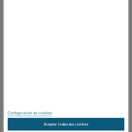
ACERCA DE ALLEIMA
ACERCA DE ALLEIMA
CERTIFICADOS
SPEAK UP
Política de privacidad
Acerca de este sitio
Mapa del sitio
Configuración de cookies
Marcas registradas
Aceptar todas las cookies