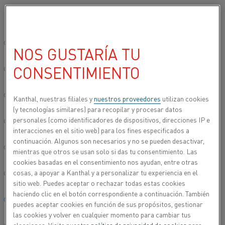
Seleccione su idioma preferido:
Inicio
Acerca de nosotros
Empleo
La vida en Kanthal
Una con
Sitio global/inglés
NOS GUSTARÍA TU
UNA CONEXIÓN EMOCIONAL
CONSENTIMIENTO
简体中文/Chinese
Cuando Rickard Dahlgren tomó cargo de la unidad de
Deutsch/German
Kanthal, nuestras filiales y
nuestros proveedores
utilizan cookies
Desarrollo estratégico de negocios, aportó no solo
(y tecnologías similares) para recopilar y procesar datos
experiencia, sino una pasión particular por los productos
personales (como identificadores de dispositivos, direcciones IP e
Italiano/Italian
que "ayudan a las personas a mejorar sus vidas".
interacciones en el sitio web) para los fines especificados a
continuación. Algunos son necesarios y no se pueden desactivar,
日本語/Japanese
Rickard se unió a Sandvik hace dos años, pero ya tenía casi
mientras que otros se usan solo si das tu consentimiento. Las
cookies basadas en el consentimiento nos ayudan, entre otras
una década de experiencia en consultoría de gestión. Su
cosas, a apoyar a Kanthal y a personalizar tu experiencia en el
propuesta se ha centrado en el trabajo práctico y a largo
Português/Portuguese
sitio web. Puedes aceptar o rechazar todas estas cookies
plazo mediante la implementación de estrategias, en lugar
haciendo clic en el botón correspondiente a continuación. También
de proyectos de consultoría a corto plazo. "Concibo la
Español/Spanish
puedes aceptar cookies en función de sus propósitos, gestionar
estrategia como un ejercicio de equipo en permanente
las cookies y volver en cualquier momento para cambiar tus
evolución que necesita actualizarse y crecer. El
qué, por