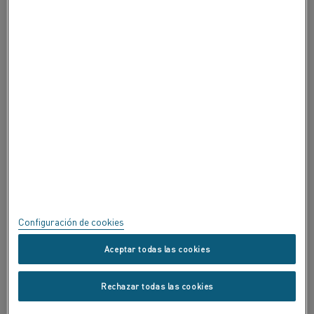
ACERCA DE ALLEIMA
CERTIFICADOS
SPEAK UP
Política de privacidad
Acerca de este sitio
Mapa del sitio
Configuración de cookies
Marcas registradas
Aceptar todas las cookies
Copyright © Kanthal AB; (publ) SE-734 27 Hallstahammar, Suecia.
Rechazar todas las cookies
Tel.: +46 (0) 220 21000