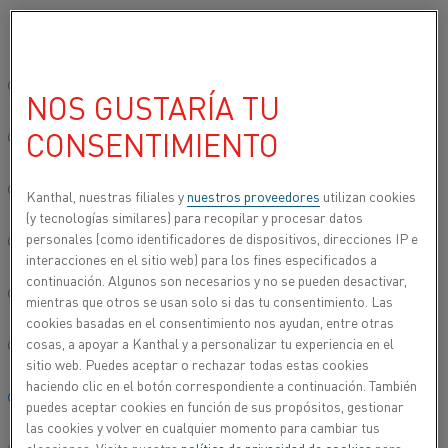
Seleccione su idioma preferido:
Inicio
Usos
Aplicaciones sostenibles y de ahorro de energía
Sitio global/inglés
NOS GUSTARÍA TU
APLICACIONES
CONSENTIMIENTO
SOSTENIBLES Y DE
简体中文/Chinese
AHORRO DE ENERGÍA
Deutsch/German
Kanthal, nuestras filiales y
nuestros proveedores
utilizan cookies
(y tecnologías similares) para recopilar y procesar datos
La electrificación del calentamiento de procesos no
personales (como identificadores de dispositivos, direcciones IP e
Italiano/Italian
sólo es más eficiente que las alternativas fósiles a
interacciones en el sitio web) para los fines especificados a
nivel energético, sino que también proporciona un
continuación. Algunos son necesarios y no se pueden desactivar,
entorno más limpio y seguro para los empleados de
日本語/Japanese
mientras que otros se usan solo si das tu consentimiento. Las
producción. Conozca más sobre las aplicaciones
cookies basadas en el consentimiento nos ayudan, entre otras
que nos ayudan a construir un futuro más
cosas, a apoyar a Kanthal y a personalizar tu experiencia en el
Português/Portuguese
sitio web. Puedes aceptar o rechazar todas estas cookies
sostenible.
haciendo clic en el botón correspondiente a continuación. También
Español/Spanish
puedes aceptar cookies en función de sus propósitos, gestionar
las cookies y volver en cualquier momento para cambiar tus