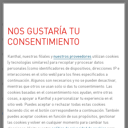
Seleccione su idioma preferido:
Inicio
Usos
Aplicaciones sostenibles y de ahorro de energía
Inci
Sitio global/inglés
NOS GUSTARÍA TU
INCINERACIÓN DE
CONSENTIMIENTO
RESIDUOS
简体中文/Chinese
En el programa Kanthal, se incluyen varios
Deutsch/German
Kanthal, nuestras filiales y
nuestros proveedores
utilizan cookies
productos para la incineración de residuos.
(y tecnologías similares) para recopilar y procesar datos
Nuestros productos se utilizan en, por ejemplo:
personales (como identificadores de dispositivos, direcciones IP e
Italiano/Italian
interacciones en el sitio web) para los fines especificados a
continuación. Algunos son necesarios y no se pueden desactivar,
日本語/Japanese
mientras que otros se usan solo si das tu consentimiento. Las
cookies basadas en el consentimiento nos ayudan, entre otras
cosas, a apoyar a Kanthal y a personalizar tu experiencia en el
Português/Portuguese
sitio web. Puedes aceptar o rechazar todas estas cookies
haciendo clic en el botón correspondiente a continuación. También
Español/Spanish
puedes aceptar cookies en función de sus propósitos, gestionar
las cookies y volver en cualquier momento para cambiar tus