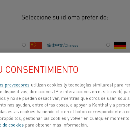
Seleccione su idioma preferido:
简体中文/Chinese
TO
El precalentamiento es
cierta temperatura an
日本語/Japanese
U CONSENTIMIENTO
se puede hacer para e
(procesamiento de alu
Français/French
os proveedores
utilizan cookies (y tecnologías similares) para re
de temperatura entre e
 dispositivos, direcciones IP e interacciones en el sitio web) par
os y no se pueden desactivar, mientras que otros se usan solo s
to nos ayudan, entre otras cosas, a apoyar a Kanthal y a personal
ACERCA DE
CENTRO DE
das estas cookies haciendo clic en el botón correspondiente a 
NOSOTROS
CONOCIMIENTO
propósitos, gestionar las cookies y volver en cualquier momento
ad de cookies
para obtener más información.