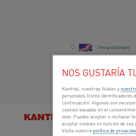
Inicio
Usos
Proceso de calentamiento
Precalentamiento
Sitio global/inglés
PRECALENTAMIEN
Italiano/Italian
NOS GUSTARÍA T
Español/Spanish
Kanthal, nuestras filiales y
nuestr
personales (como identificadores de
continuación. Algunos son necesari
cookies basadas en el consentimien
BUSCAR PRODUCTOS
web. Puedes aceptar o rechazar to
POR
aceptar cookies en función de sus 
Visita nuestra
política de privacid