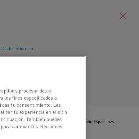
Deutsch/German
 el proceso de llevar el material a una
tes de su posterior procesamiento. Esto
Português/Portuguese
liminar el agua del material
minio) o para evitar grandes gradientes
copilar y procesar datos
l horno y el material.
a los fines especificados a
i das tu consentimiento. Las
izar tu experiencia en el sitio
:
Póngase en contacto con
continuación. También puedes
Español/Spanish
nosotros
 para cambiar tus elecciones.