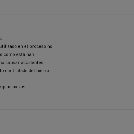
s:
utilizado en el proceso no
es como esta han
 no causar accidentes.
o controlado del hierro
mpiar piezas.