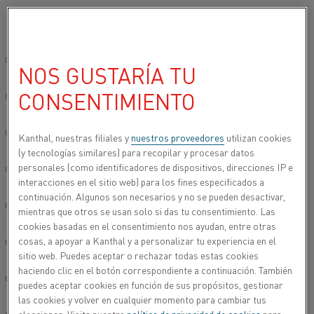
Seleccione su idioma preferido:
Inicio
Usos
Proceso de calentamiento
Sitio global/inglés
NOS GUSTARÍA TU
PROCESO DE
CONSENTIMIENTO
CALENTAMIENTO
简体中文/Chinese
La industria de fabricación de procesos se basa en
Deutsch/German
Kanthal, nuestras filiales y
nuestros proveedores
utilizan cookies
el calentamiento de procesos para fabricar sus
(y tecnologías similares) para recopilar y procesar datos
productos o servicios. Cuando se trata de
personales (como identificadores de dispositivos, direcciones IP e
Italiano/Italian
interacciones en el sitio web) para los fines especificados a
calentamiento eléctrico, se utiliza principalmente el
continuación. Algunos son necesarios y no se pueden desactivar,
calentamiento por resistencia a través de sistemas
日本語/Japanese
mientras que otros se usan solo si das tu consentimiento. Las
radiantes para procesar el material. Si bien existen
cookies basadas en el consentimiento nos ayudan, entre otras
innumerables aplicaciones, hemos destacado
cosas, a apoyar a Kanthal y a personalizar tu experiencia en el
Português/Portuguese
algunas para que las explore.
sitio web. Puedes aceptar o rechazar todas estas cookies
haciendo clic en el botón correspondiente a continuación. También
Español/Spanish
puedes aceptar cookies en función de sus propósitos, gestionar
las cookies y volver en cualquier momento para cambiar tus