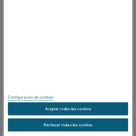
ACERCA DE ALLEIMA
CERTIFICADOS
SPEAK UP
Política de privacidad
Acerca de este sitio
Mapa del sitio
Configuración de cookies
Marcas registradas
Aceptar todas las cookies
Copyright © Kanthal AB; (publ) SE-734 27 Hallstahammar, Suecia.
Rechazar todas las cookies
Tel.: +46 (0) 220 21000