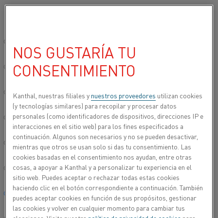
Seleccione su idioma preferido:
Inicio
Usos
Hornos
Hornos de laboratorio
Sinterización de i
Sitio global/inglés
NOS GUSTARÍA TU
SINTERIZACIÓN DE
CONSENTIMIENTO
IMPLANTES DENTALES
简体中文/Chinese
Los elementos de calentamiento Kanthal Super HT
Deutsch/German
Kanthal, nuestras filiales y
nuestros proveedores
utilizan cookies
MoSi
ofrecen varias ventajas en la sinterización de
2
(y tecnologías similares) para recopilar y procesar datos
implantes dentales, en particular, en los implantes
personales (como identificadores de dispositivos, direcciones IP e
Italiano/Italian
interacciones en el sitio web) para los fines especificados a
dentales de circonio. Estos elementos permiten, por
continuación. Algunos son necesarios y no se pueden desactivar,
ejemplo, un ciclo rápido y reducen al mínimo la
日本語/Japanese
mientras que otros se usan solo si das tu consentimiento. Las
decoloración tanto del elemento como de los
cookies basadas en el consentimiento nos ayudan, entre otras
productos sinterizados, lo que da como resultado un
cosas, a apoyar a Kanthal y a personalizar tu experiencia en el
Português/Portuguese
producto final superior con un aspecto limpio y
sitio web. Puedes aceptar o rechazar todas estas cookies
blanco.
haciendo clic en el botón correspondiente a continuación. También
Español/Spanish
puedes aceptar cookies en función de sus propósitos, gestionar
las cookies y volver en cualquier momento para cambiar tus