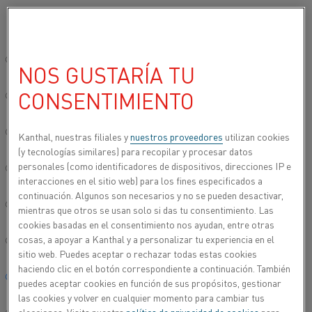
Seleccione su idioma preferido:
Inicio
Usos
Hornos
Sitio global/inglés
NOS GUSTARÍA TU
HORNOS
CONSENTIMIENTO
简体中文/Chinese
La cartera de Kanthal® incluye productos para
hornos calentados eléctricamente y hornos
Deutsch/German
Kanthal, nuestras filiales y
nuestros proveedores
utilizan cookies
calentados por gas. También brindamos
(y tecnologías similares) para recopilar y procesar datos
conocimientos en servicios Kanthal® si necesita
personales (como identificadores de dispositivos, direcciones IP e
Italiano/Italian
experiencia adicional en ingeniería o para
interacciones en el sitio web) para los fines especificados a
optimizar los sistemas existentes.
continuación. Algunos son necesarios y no se pueden desactivar,
日本語/Japanese
mientras que otros se usan solo si das tu consentimiento. Las
cookies basadas en el consentimiento nos ayudan, entre otras
cosas, a apoyar a Kanthal y a personalizar tu experiencia en el
Português/Portuguese
sitio web. Puedes aceptar o rechazar todas estas cookies
haciendo clic en el botón correspondiente a continuación. También
Español/Spanish
puedes aceptar cookies en función de sus propósitos, gestionar
las cookies y volver en cualquier momento para cambiar tus