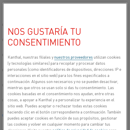
Seleccione su idioma preferido:
Inicio
Usos
Ingeniería general
Sitio global/inglés
NOS GUSTARÍA TU
INGENIERÍA GENERAL
CONSENTIMIENTO
简体中文/Chinese
Deutsch/German
Kanthal, nuestras filiales y
nuestros proveedores
utilizan cookies
(y tecnologías similares) para recopilar y procesar datos
personales (como identificadores de dispositivos, direcciones IP e
Italiano/Italian
interacciones en el sitio web) para los fines especificados a
continuación. Algunos son necesarios y no se pueden desactivar,
日本語/Japanese
mientras que otros se usan solo si das tu consentimiento. Las
cookies basadas en el consentimiento nos ayudan, entre otras
cosas, a apoyar a Kanthal y a personalizar tu experiencia en el
Português/Portuguese
sitio web. Puedes aceptar o rechazar todas estas cookies
haciendo clic en el botón correspondiente a continuación. También
Español/Spanish
puedes aceptar cookies en función de sus propósitos, gestionar
las cookies y volver en cualquier momento para cambiar tus