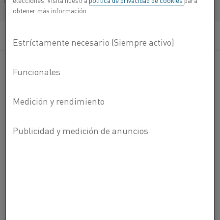
elecciones. Visita nuestra
política de privacidad de cookies
para
Français/French
obtener más información.
ENCENDEDORES Y DETECTORES DE LLAMA
Se requieren encendedores para la ignición de corrientes
de vapor o gas combustible y poder operar equipos
industriales, calentadores de agua, secadoras de ropa,