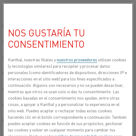
Seleccione su idioma preferido:
Inicio
Industrias
Aluminio
Taller de varillas:
Secado con cucha
Sitio global/inglés
NOS GUSTARÍA TU
SECADO ELÉCTRICO
CONSENTIMIENTO
CON CUCHARA EN EL
简体中文/Chinese
PROCESAMIENTO DE
Deutsch/German
Kanthal, nuestras filiales y
nuestros proveedores
utilizan cookies
ÁNODOS Y CÁTODOS
(y tecnologías similares) para recopilar y procesar datos
personales (como identificadores de dispositivos, direcciones IP e
Italiano/Italian
Cuando se trata del secado con cuchara en el
interacciones en el sitio web) para los fines especificados a
procesamiento de ánodos y cátodos, Kanthal ofrece
continuación. Algunos son necesarios y no se pueden desactivar,
日本語/Japanese
soluciones personalizadas que pueden ayudar a
mientras que otros se usan solo si das tu consentimiento. Las
cookies basadas en el consentimiento nos ayudan, entre otras
realizar la transición a un lugar de trabajo más
cosas, a apoyar a Kanthal y a personalizar tu experiencia en el
rentable y seguro mediante elementos de
Português/Portuguese
sitio web. Puedes aceptar o rechazar todas estas cookies
calentamiento eléctrico.
haciendo clic en el botón correspondiente a continuación. También
Español/Spanish
puedes aceptar cookies en función de sus propósitos, gestionar
las cookies y volver en cualquier momento para cambiar tus