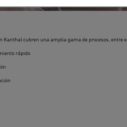
ón Kanthal cubren una amplia gama de procesos, entre el
miento rápido
ión
ación