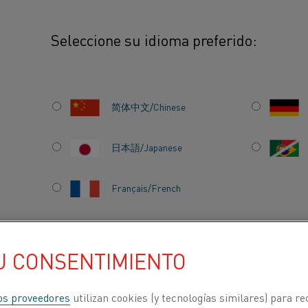
Seleccione su idioma preferido:
cristalino
简体中文/Chinese
O
En el programa Kantha
la fabricación de oblea
日本語/Japanese
aplicaciones solares 
Français/French
U CONSENTIMIENTO
ACERCA DE
CENTRO DE
NOSOTROS
CONOCIMIENTO
os proveedores
utilizan cookies (y tecnologías similares) para re