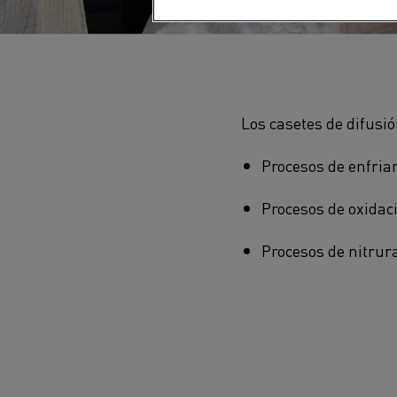
Los casetes de difusi
Procesos de enfria
Procesos de oxidac
Procesos de nitrur