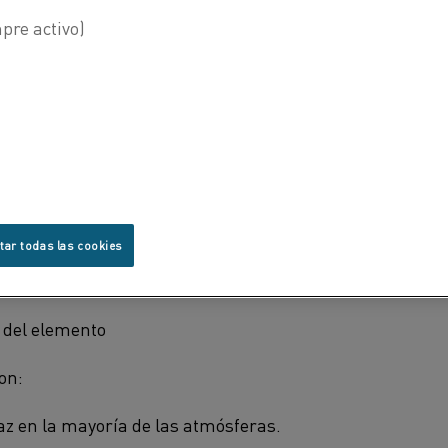
len experimentar los elementos metálicos convencionale
lorar nuevas aplicaciones donde actualmente no se utili
thal® APM:
lor mejorada, proporcionando:
dad de forma del elemento de calentamiento.
d de soporte del elemento
tar todas las cookies
de resistencia (envejecimiento)
l del elemento
on:
caz en la mayoría de las atmósferas.