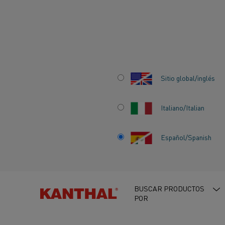
Inicio
Centro de conocimiento
Información sobre material de 
Sitio global/inglés
ALEACIONES FER
Italiano/Italian
(FeCrAl)
Español/Spanish
CENTRO DE CONOCIMIENTO
Categorías:
Materiales
BUSCAR PRODUCTOS
POR
Información sobre material
de calentamiento
Estas aleacione
Aleaciones de calentamiento