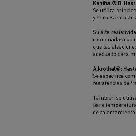
Kanthal® D: Hast
Se utiliza princi
y hornos industri
Su alta resistivid
combinadas con un
que las aleacione
adecuado para mu
Alkrothal®: Hasta
Se especifica co
resistencias de fr
También se utiliz
para temperatura
de calentamiento