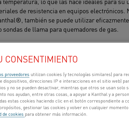
ta temperatura, lo que las hace ideales para s
teriales de resistencia en equipos electrónicos
thal®, también se puede utilizar eficazmente 
o sondas de llama para quemadores de gas.
nes Kanthal®
U CONSENTIMIENTO
aleaciones Kanthal®
as y mecánicas
os proveedores
utilizan cookies (y tecnologías similares) para re
oductos
 dispositivos, direcciones IP e interacciones en el sitio web) par
os y no se pueden desactivar, mientras que otros se usan solo s
to nos ayudan, entre otras cosas, a apoyar a Kanthal y a personal
IONES KANTHAL®
das estas cookies haciendo clic en el botón correspondiente a 
propósitos, gestionar las cookies y volver en cualquier momento
sta 1425 °C (2600 °F)
ad de cookies
para obtener más información.
n material de resistencia eléctrica que puede mejorar 
uciona problemas como el amontonamiento, la fluencia,