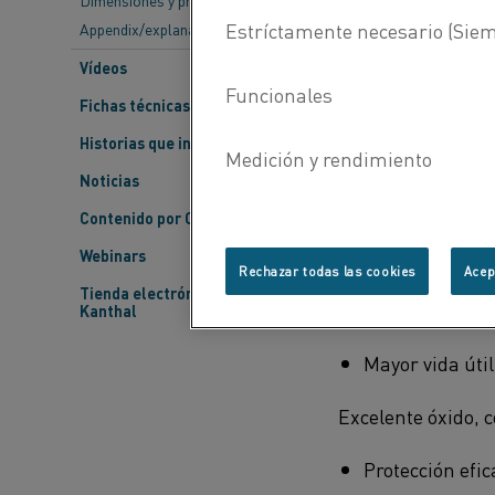
Dimensiones y propiedades
de óxido que sue
Appendix/explanations
utilizar para exp
Vídeos
Ventajas de Kan
Fichas técnicas de materiales
Historias que inspiran
Resistencia al ca
Noticias
Mejor estabili
Contenido por Categoría
Menos necesida
Webinars
Rechazar todas las cookies
Acep
Tienda electrónica de
Cambio mínimo 
Kanthal
Mayor vida úti
Excelente óxido, c
Protección efi