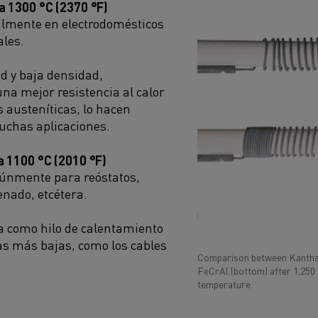
a 1300 °C (2370 °F)
palmente en electrodomésticos
ales.
ad y baja densidad,
a mejor resistencia al calor
s austeníticas, lo hacen
chas aplicaciones.
 1100 °C (2010 °F)
múnmente para reóstatos,
enado, etcétera.
a como hilo de calentamiento
s más bajas, como los cables
Comparison between Kantha
.
FeCrAl (bottom) after 1,250
temperature.