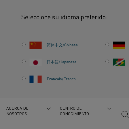
Seleccione su idioma preferido:
calentamiento
Aleaciones ferríticas
简体中文/Chinese
RÍTICAS
日本語/Japanese
Français/French
 de calentamiento
, Materiales resistivos
ACERCA DE
CENTRO DE
NOSOTROS
CONOCIMIENTO
s son conocidas por su alta resistividad eléctri