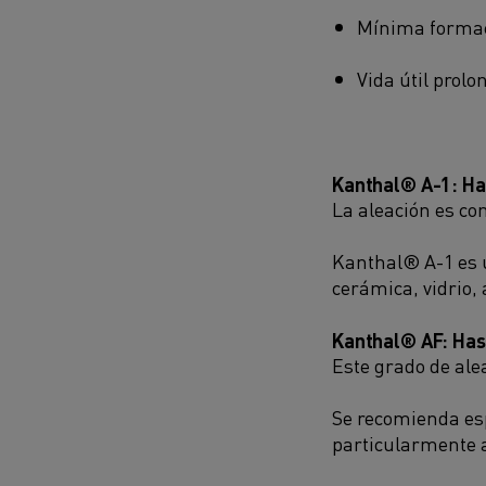
Mínima formac
Vida útil prol
Kanthal® A-1: Ha
La aleación es con
Kanthal® A-1 es u
cerámica, vidrio, 
Kanthal® AF: Has
Este grado de ale
Se recomienda es
particularmente 