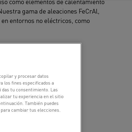
u uso como elementos de calentamiento
. Nuestra gama de aleaciones FeCrAl,
en entornos no eléctricos, como
copilar y procesar datos
a los fines especificados a
i das tu consentimiento. Las
izar tu experiencia en el sitio
continuación. También puedes
 para cambiar tus elecciones.
el rendimiento a altas
 el pandeo y la espalación