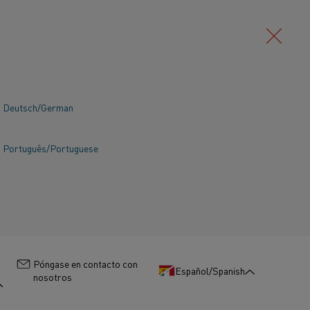
Deutsch/German
Português/Portuguese
:
Póngase en contacto con
Español/Spanish
nosotros
ca y su excepcional resistencia a la