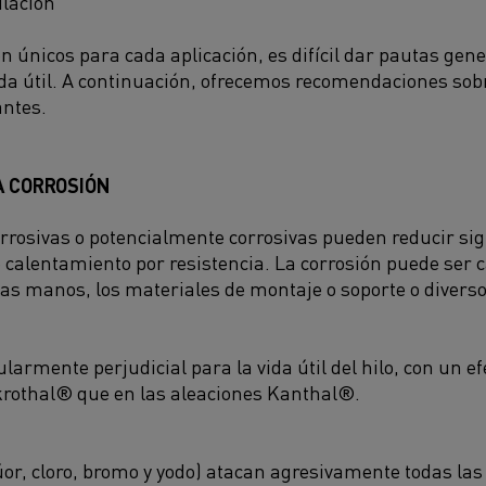
lación
n únicos para cada aplicación, es difícil dar pautas gene
ida útil. A continuación, ofrecemos recomendaciones sobr
antes.
A CORROSIÓN
rrosivas o potencialmente corrosivas pueden reducir sig
de calentamiento por resistencia. La corrosión puede ser 
las manos, los materiales de montaje o soporte o diver
ularmente perjudicial para la vida útil del hilo, con un
krothal® que en las aleaciones Kanthal®.
úor, cloro, bromo y yodo) atacan agresivamente todas las