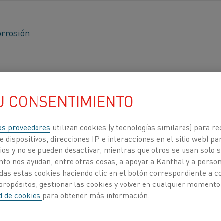
orrosión
lemento depende de la aleación utilizada, la temperatura
U CONSENTIMIENTO
tmósfera ambiente, el ciclo de calentamiento, el tipo de 
an, las aleaciones de calentamiento por resistencia fo
os proveedores
utilizan cookies (y tecnologías similares) para re
 dispositivos, direcciones IP e interacciones en el sitio web) par
 reduce una posterior oxidación del material. Para cumpl
os y no se pueden desactivar, mientras que otros se usan solo s
nsa y resistir la difusión de gases así como de iones me
to nos ayudan, entre otras cosas, a apoyar a Kanthal y a personal
se bien al metal bajo las fluctuaciones de temperatura. 
das estas cookies haciendo clic en el botón correspondiente a 
s elementos de aleación, se pueden lograr aleaciones c
propósitos, gestionar las cookies y volver en cualquier momento
imas de funcionamiento más altas y una resistencia m
ad de cookies
para obtener más información.