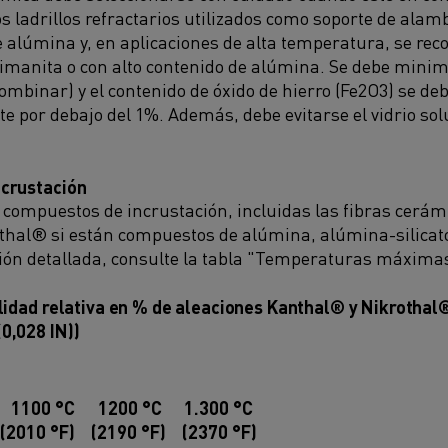
s ladrillos refractarios utilizados como soporte de alam
alúmina y, en aplicaciones de alta temperatura, se rec
ilimanita o con alto contenido de alúmina. Se debe minimi
 combinar) y el contenido de óxido de hierro (Fe2O3) se d
te por debajo del 1%. Además, debe evitarse el vidrio so
crustación
 compuestos de incrustación, incluidas las fibras cerá
thal® si están compuestos de alúmina, alúmina-silicato
ón detallada, consulte la tabla "Temperaturas máximas 
lidad relativa en % de aleaciones Kanthal® y Nikrotha
0,028 IN))
1100 °C
1200 °C
1.300 °C
(2010 °F)
(2190 °F)
(2370 °F)