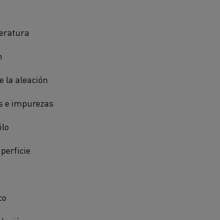
eratura
n
 la aleación
s e impurezas
ilo
perficie
co