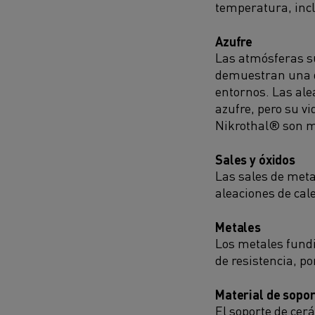
temperatura, inc
Azufre
Las atmósferas s
demuestran una d
entornos. Las al
azufre, pero su vi
Nikrothal® son má
Sales y óxidos
Las sales de meta
aleaciones de cal
Metales
Los metales fundi
de resistencia, p
Material de sopo
El soporte de cer