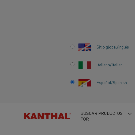
Inicio
Centro de conocimiento
Información sobre material de 
Sitio global/inglés
FACTORES GENER
Italiano/Italian
FACTORES ESPEC
Español/Spanish
DEL HORNO
BUSCAR PRODUCTOS
POR
CENTRO DE CONOCIMIENTO
Categorías:
Materiales 
Información sobre material