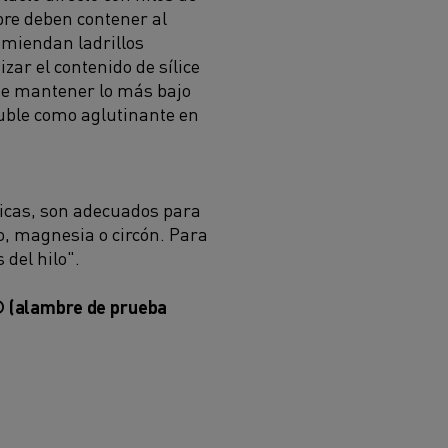
bre deben contener al
omiendan ladrillos
zar el contenido de sílice
ebe mantener lo más bajo
luble como aglutinante en
micas, son adecuados para
, magnesia o circón. Para
del hilo".
l® (alambre de prueba