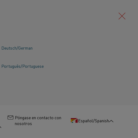
Deutsch/German
Português/Portuguese
:
Póngase en contacto con
Español/Spanish
nosotros