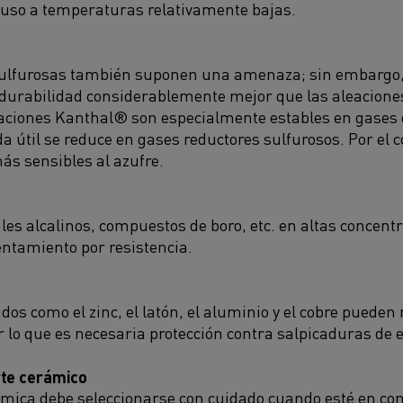
luso a temperaturas relativamente bajas.
ulfurosas también suponen una amenaza; sin embargo,
urabilidad considerablemente mejor que las aleaciones 
eaciones Kanthal® son especialmente estables en gases 
da útil se reduce en gases reductores sulfurosos. Por el c
s sensibles al azufre.
les alcalinos, compuestos de boro, etc. en altas concen
entamiento por resistencia.
dos como el zinc, el latón, el aluminio y el cobre pueden
or lo que es necesaria protección contra salpicaduras de 
rte cerámico
ámica debe seleccionarse con cuidado cuando esté en cont