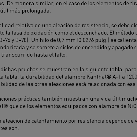
s. De manera similar, en el caso de los elementos de ti
 útil más prolongada.
alidad relativa de una aleación de resistencia, se debe 
to la tasa de oxidación como el desconchado. El método u
-76 y B-78). Un hilo de 0,7 mm (0,0276 pulg.) se calient
darizada y se somete a ciclos de encendido y apagado 
 transcurrido hasta el fallo.
 dichas pruebas se muestran en la siguiente tabla, par
la tabla, la durabilidad del alambre Kanthal® A-1 a 1200 
bilidad de las otras aleaciones está relacionada con esa 
ciones prácticas también muestran una vida útil mucho
l® que de los elementos equipados con alambre de NiCr
a aleación de calentamiento por resistencia depende de va
tes son: