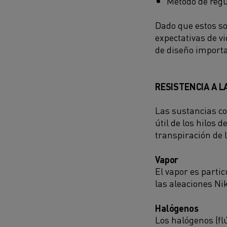
Método de regu
Dado que estos so
expectativas de v
de diseño import
RESISTENCIA A L
Las sustancias co
útil de los hilos 
transpiración de 
Vapor
El vapor es partic
las aleaciones Ni
Halógenos
Los halógenos (fl