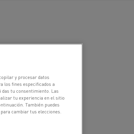
 del elemento, el diseño
soporte del elemento, etc.
rman una capa de óxido en
copilar y procesar datos
a los fines especificados a
ir esta función, la capa de
i das tu consentimiento. Las
tálicos. También debe ser
izar tu experiencia en el sitio
Al equilibrar
continuación. También puedes
on mayor vida útil,
 para cambiar tus elecciones.
ecánica mejorada a altas