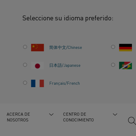
Seleccione su idioma preferido:
calentamiento
Factores generales y factores específicos del horno
简体中文/Chinese
ALES Y
日本語/Japanese
ÍFICOS
Français/French
ACERCA DE
CENTRO DE
NOSOTROS
CONOCIMIENTO
resistivos
, Materiales de calentamiento