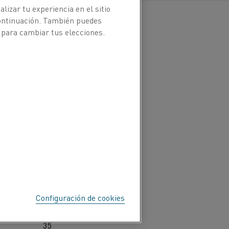
Espiral
Puerco espín
Sistema de
izar tu experiencia en el sitio
continuación. También puedes
 cerámica
Ranuras
Tubos de cerámica
Varillas m
 para cambiar tus elecciones.
a
Chamota grado 28
Silimanita
Kanthal
®
Configuración de cookies
1250
800
1300
35
–
50