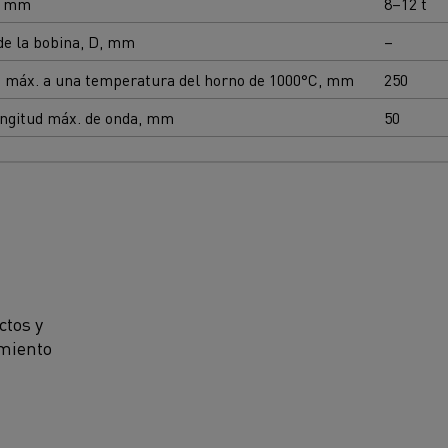
, mm
8–12 t
de la bobina, D, mm
–
a máx. a una temperatura del horno de 1000°C, mm
250
ongitud máx. de onda, mm
50
ctos y
amiento