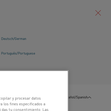
Deutsch/German
Português/Portuguese
:
Póngase en contacto con
Español/Spanish
copilar y procesar datos
nosotros
a los fines especificados a
os en alambre
i das tu consentimiento. Las