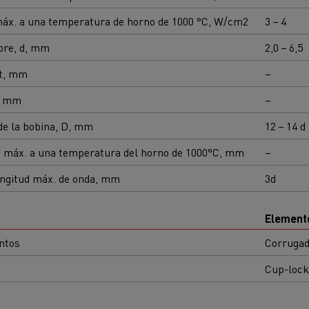
máx. a una temperatura de horno de 1000 °C, W/cm2
3 – 4
bre, d, mm
2,0 – 6,5
 t, mm
–
, mm
–
de la bobina, D, mm
12 – 14 d
a máx. a una temperatura del horno de 1000°C, mm
–
ongitud máx. de onda, mm
3d
Element
ntos
Corrugad
Cup-lock