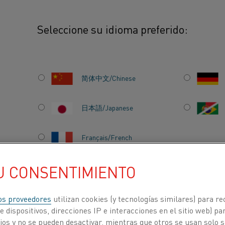
Seleccione su idioma preferido:
calentamiento
Datos clave para elementos Kanthal®
简体中文/Chinese
RA
日本語/Japanese
NTHAL®
Français/French
U CONSENTIMIENTO
 de calentamiento
, Materiales resistivos
, Elementos de calentamiento
ACERCA DE
CENTRO DE
NOSOTROS
CONOCIMIENTO
os proveedores
utilizan cookies (y tecnologías similares) para re
 dispositivos, direcciones IP e interacciones en el sitio web) par
Element
os y no se pueden desactivar, mientras que otros se usan solo s