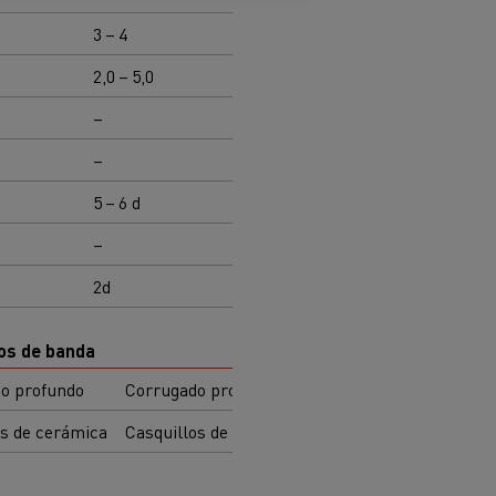
3 – 4
–
5 – 6
2,0 – 5,0
1,0 – 6,5
≥ 5,0
–
–
–
–
–
–
5 – 6 d
–
–
–
–
250
2d
3d
40
os de banda
o profundo
Corrugado profundo
Corrugado profundo
s de cerámica
Casquillos de cerámica
Tubos de cerámica