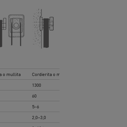
a o mullita
Cordierita o mullita
Silimanita
1300
1300
60
60
5–6
5–6
2,0–3,0
2,0–3,0