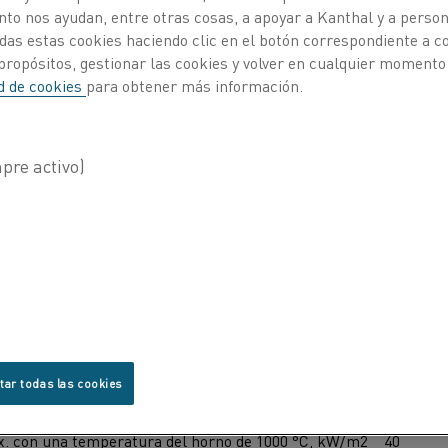
ntos
Espiral
to nos ayudan, entre otras cosas, a apoyar a Kanthal y a personal
das estas cookies haciendo clic en el botón correspondiente a 
Tubos de
propósitos, gestionar las cookies y volver en cualquier momento
ad de cookies
para obtener más información.
Silimanit
tar todas las cookies
del horno (°C)
1300
x. con una temperatura del horno de 1000 °C, kW/m2
40