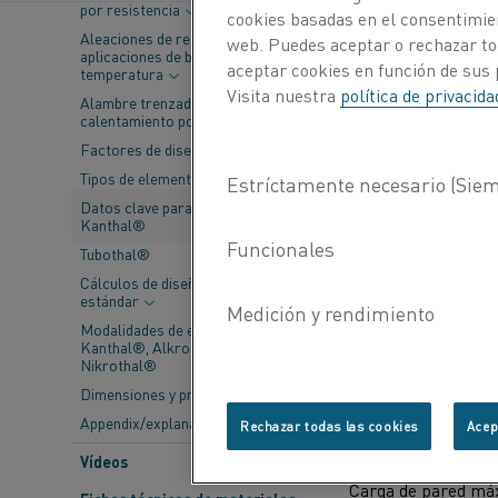
Sistemas de eleme
por resistencia
cookies basadas en el consentimien
Aleaciones de resistencia para
web. Puedes aceptar o rechazar to
Soportes
aplicaciones de baja
aceptar cookies en función de sus 
temperatura
Visita nuestra
política de privacid
Alambre trenzado de
calentamiento por resistencia
Factores de diseño
Tipos de elementos
Datos clave para elementos
Kanthal®
Tubothal®
Cálculos de diseño y tolerancias
estándar
Modalidades de entrega:
Kanthal®, Alkrothal® y
Nikrothal®
Dimensiones y propiedades
Material
Appendix/explanations
Rechazar todas las cookies
Acep
Temperatura máx. 
Vídeos
Carga de pared má