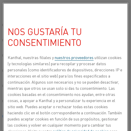
Seleccione su idioma preferido:
Inicio
Productos
Datasheets
Fichas técnicas de materiales
Ka
Sitio global/inglés
NOS GUSTARÍA TU
KANTHAL® SUPER 1800
CONSENTIMIENTO
简体中文/Chinese
Disiliciuro de molibdeno
Deutsch/German
Kanthal, nuestras filiales y
nuestros proveedores
utilizan cookies
(y tecnologías similares) para recopilar y procesar datos
Hoja de datos actualizada
2024-09-06 07:48
(sustituye todas
personales (como identificadores de dispositivos, direcciones IP e
Italiano/Italian
las ediciones anteriores)
interacciones en el sitio web) para los fines especificados a
continuación. Algunos son necesarios y no se pueden desactivar,
日本語/Japanese
mientras que otros se usan solo si das tu consentimiento. Las
cookies basadas en el consentimiento nos ayudan, entre otras
ESCARGAR COMO PDF
cosas, a apoyar a Kanthal y a personalizar tu experiencia en el
Português/Portuguese
sitio web. Puedes aceptar o rechazar todas estas cookies
haciendo clic en el botón correspondiente a continuación. También
Español/Spanish
puedes aceptar cookies en función de sus propósitos, gestionar
las cookies y volver en cualquier momento para cambiar tus
Los elementos de calentamiento Kanthal® Super 1800 son