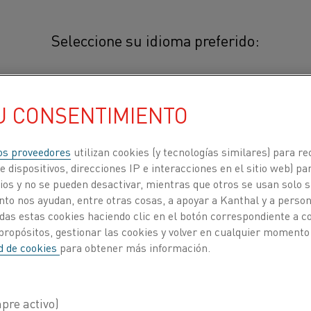
Seleccione su idioma preferido:
Kanthal® AF
U CONSENTIMIENTO
简体中文/Chinese
®
Fleje Kanthal
AF es una aleación
(aleación de FeCrAl) que se pued
日本語/Japanese
os proveedores
utilizan cookies (y tecnologías similares) para re
°C (2370 °F). La aleación se carac
 dispositivos, direcciones IP e interacciones en el sitio web) par
la oxidación y una muy buena est
os y no se pueden desactivar, mientras que otros se usan solo s
Français/French
to nos ayudan, entre otras cosas, a apoyar a Kanthal y a personal
resultado una larga vida útil del 
das estas cookies haciendo clic en el botón correspondiente a 
ituye
propósitos, gestionar las cookies y volver en cualquier momento
®
Fleje Kanthal
AF se utiliza habitualme
ad de cookies
para obtener más información.
ACERCA DE
CENTRO DE
eléctricos de hornos industriales.
NOSOTROS
CONOCIMIENTO
COMPOSICIÓN QUÍMICA