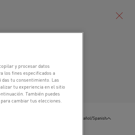
Deutsch/German
 ferrítica de hierro-cromo-aluminio
e usar a temperaturas de hasta 1300
Português/Portuguese
copilar y procesar datos
teriza por una excelente resistencia a
a los fines especificados a
abilidad dimensional, lo que da como
i das tu consentimiento. Las
izar tu experiencia en el sitio
elemento.
continuación. También puedes
 para cambiar tus elecciones.
nte en los elementos de calentamiento
:
Póngase en contacto con
Español/Spanish
nosotros