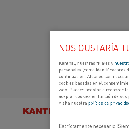
Inicio
Productos
Datasheets
Fichas técnicas de materiales
NOS GUSTARÍA T
Sitio global/inglés
KANTHAL® AF
Italiano/Italian
Kanthal, nuestras filiales y
nuestr
personales (como identificadores de
Fleje
continuación. Algunos son necesari
Español/Spanish
cookies basadas en el consentimien
web. Puedes aceptar o rechazar to
Hoja de datos actualizada
2024-09-06 07:36
(sust
aceptar cookies en función de sus 
todas las ediciones anteriores)
Visita nuestra
política de privacid
BUSCAR PRODUCTOS
POR
ESCARGAR COMO PDF