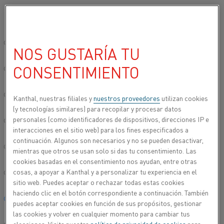
Seleccione su idioma preferido:
Inicio
Productos
Datasheets
Fichas técnicas de materiales
K
Sitio global/inglés
NOS GUSTARÍA TU
KANTHAL® A
CONSENTIMIENTO
简体中文/Chinese
Alambre de calentamiento por resistencia y
Deutsch/German
Kanthal, nuestras filiales y
nuestros proveedores
utilizan cookies
alambre de resistencia
(y tecnologías similares) para recopilar y procesar datos
personales (como identificadores de dispositivos, direcciones IP e
Italiano/Italian
Hoja de datos actualizada
2024-09-06 07:26
(sustituye todas
interacciones en el sitio web) para los fines especificados a
las ediciones anteriores)
continuación. Algunos son necesarios y no se pueden desactivar,
日本語/Japanese
mientras que otros se usan solo si das tu consentimiento. Las
cookies basadas en el consentimiento nos ayudan, entre otras
cosas, a apoyar a Kanthal y a personalizar tu experiencia en el
Português/Portuguese
ESCARGAR COMO PDF
sitio web. Puedes aceptar o rechazar todas estas cookies
haciendo clic en el botón correspondiente a continuación. También
Español/Spanish
puedes aceptar cookies en función de sus propósitos, gestionar
las cookies y volver en cualquier momento para cambiar tus