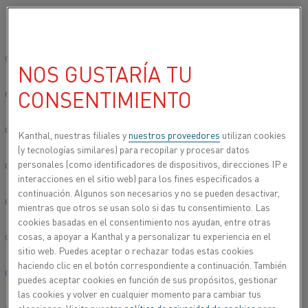
Seleccione su idioma preferido:
Inicio
Productos
Datasheets
Fichas técnicas de materiales
K
Sitio global/inglés
NOS GUSTARÍA TU
KANTHAL® AE
CONSENTIMIENTO
简体中文/Chinese
Alambre de calentamiento por resistencia y
Deutsch/German
Kanthal, nuestras filiales y
nuestros proveedores
utilizan cookies
alambre de resistencia
(y tecnologías similares) para recopilar y procesar datos
personales (como identificadores de dispositivos, direcciones IP e
Italiano/Italian
Hoja de datos actualizada
2024-09-06 07:27
(sustituye todas
interacciones en el sitio web) para los fines especificados a
las ediciones anteriores)
continuación. Algunos son necesarios y no se pueden desactivar,
日本語/Japanese
mientras que otros se usan solo si das tu consentimiento. Las
cookies basadas en el consentimiento nos ayudan, entre otras
cosas, a apoyar a Kanthal y a personalizar tu experiencia en el
Português/Portuguese
ESCARGAR COMO PDF
sitio web. Puedes aceptar o rechazar todas estas cookies
haciendo clic en el botón correspondiente a continuación. También
Español/Spanish
puedes aceptar cookies en función de sus propósitos, gestionar
las cookies y volver en cualquier momento para cambiar tus