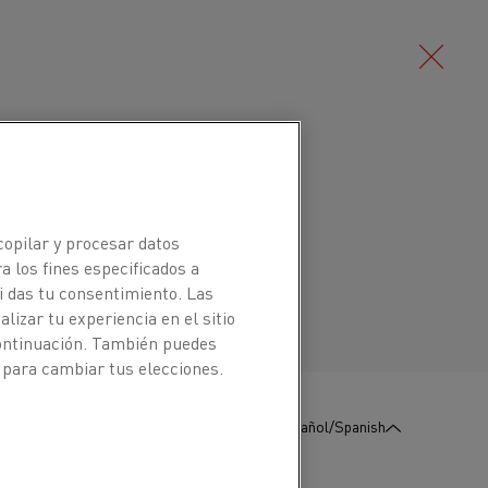
Deutsch/German
íquel-hierro (aleación de NiFe) que se
a 600 °C (1110 °F). Esta aleación
Português/Portuguese
copilar y procesar datos
mica constante moderado hasta 300 °C
a los fines especificados a
i das tu consentimiento. Las
izar tu experiencia en el sitio
continuación. También puedes
n termostatos de alta temperatura en, por
 para cambiar tus elecciones.
:
Póngase en contacto con
Español/Spanish
nosotros