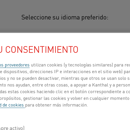
Seleccione su idioma preferido:
Nifethal® 42
简体中文/Chinese
U CONSENTIMIENTO
®
Nifethal
42 es una aleación de n
puede usar a temperaturas de hast
日本語/Japanese
os proveedores
utilizan cookies (y tecnologías similares) para re
tiene un factor de dilatación tér
 dispositivos, direcciones IP e interacciones en el sitio web) par
(570 °F).
os y no se pueden desactivar, mientras que otros se usan solo s
cia
Français/French
to nos ayudan, entre otras cosas, a apoyar a Kanthal y a personal
das estas cookies haciendo clic en el botón correspondiente a 
®
Nifethal
42 se utiliza habitualmente e
propósitos, gestionar las cookies y volver en cualquier momento
ejemplo, estufas eléctricas y de gas.
ituye
ad de cookies
para obtener más información.
ACERCA DE
CENTRO DE
NOSOTROS
CONOCIMIENTO
COMPOSICIÓN QUÍMICA