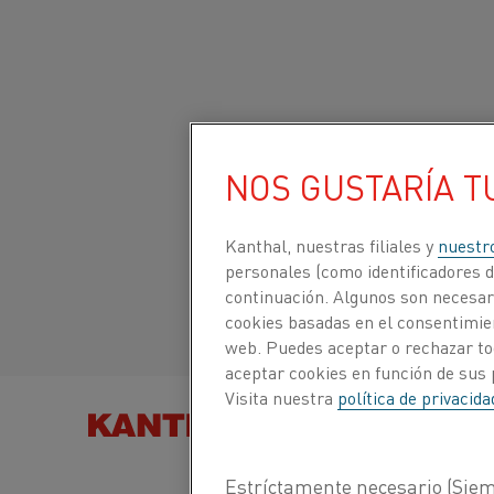
Inicio
Productos
Datasheets
Fichas técnicas de materiales
Sitio global/inglés
NOS GUSTARÍA T
NIFETHAL® 42
Italiano/Italian
Kanthal, nuestras filiales y
nuestr
Alambre de calentamiento por
personales (como identificadores de
continuación. Algunos son necesari
resistencia y alambre de resisten
Español/Spanish
cookies basadas en el consentimien
web. Puedes aceptar o rechazar to
aceptar cookies en función de sus 
Hoja de datos actualizada
2021-09-30 11:11
(sust
Visita nuestra
política de privacid
BUSCAR PRODUCTOS
todas las ediciones anteriores)
POR