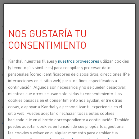
Seleccione su idioma preferido:
Inicio
Productos
Datasheets
Fichas técnicas de materiales
Ni
Sitio global/inglés
NOS GUSTARÍA TU
NIFETHAL® 70
CONSENTIMIENTO
简体中文/Chinese
Alambre de calentamiento por resistencia y
Deutsch/German
Kanthal, nuestras filiales y
nuestros proveedores
utilizan cookies
alambre de resistencia
(y tecnologías similares) para recopilar y procesar datos
personales (como identificadores de dispositivos, direcciones IP e
Italiano/Italian
Hoja de datos actualizada
2021-09-30 11:11
(sustituye todas
interacciones en el sitio web) para los fines especificados a
las ediciones anteriores)
continuación. Algunos son necesarios y no se pueden desactivar,
日本語/Japanese
mientras que otros se usan solo si das tu consentimiento. Las
cookies basadas en el consentimiento nos ayudan, entre otras
cosas, a apoyar a Kanthal y a personalizar tu experiencia en el
Português/Portuguese
ESCARGAR COMO PDF
sitio web. Puedes aceptar o rechazar todas estas cookies
haciendo clic en el botón correspondiente a continuación. También
Español/Spanish
puedes aceptar cookies en función de sus propósitos, gestionar
las cookies y volver en cualquier momento para cambiar tus