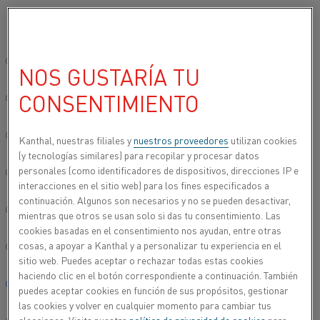
Seleccione su idioma preferido:
Inicio
Productos
Datasheets
Fichas técnicas de materiales
C
Sitio global/inglés
NOS GUSTARÍA TU
CUPROTHAL®
CONSENTIMIENTO
简体中文/Chinese
Alambre de termopar
Deutsch/German
Kanthal, nuestras filiales y
nuestros proveedores
utilizan cookies
(y tecnologías similares) para recopilar y procesar datos
Hoja de datos actualizada
2024-09-06 07:23
(sustituye todas
personales (como identificadores de dispositivos, direcciones IP e
Italiano/Italian
las ediciones anteriores)
interacciones en el sitio web) para los fines especificados a
continuación. Algunos son necesarios y no se pueden desactivar,
日本語/Japanese
mientras que otros se usan solo si das tu consentimiento. Las
cookies basadas en el consentimiento nos ayudan, entre otras
ESCARGAR COMO PDF
cosas, a apoyar a Kanthal y a personalizar tu experiencia en el
Português/Portuguese
sitio web. Puedes aceptar o rechazar todas estas cookies
haciendo clic en el botón correspondiente a continuación. También
Español/Spanish
puedes aceptar cookies en función de sus propósitos, gestionar
las cookies y volver en cualquier momento para cambiar tus
®
Alambre de termopar Cuprothal
es una aleación