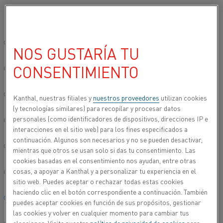
Seleccione su idioma preferido:
Inicio
Productos
Datasheets
Fichas técnicas de materiales
Ni
Sitio global/inglés
NOS GUSTARÍA TU
NICROSIL
CONSENTIMIENTO
简体中文/Chinese
Alambre de termopar
Deutsch/German
Kanthal, nuestras filiales y
nuestros proveedores
utilizan cookies
(y tecnologías similares) para recopilar y procesar datos
Hoja de datos actualizada
2024-09-06 07:23
(sustituye todas
personales (como identificadores de dispositivos, direcciones IP e
Italiano/Italian
las ediciones anteriores)
interacciones en el sitio web) para los fines especificados a
continuación. Algunos son necesarios y no se pueden desactivar,
日本語/Japanese
mientras que otros se usan solo si das tu consentimiento. Las
cookies basadas en el consentimiento nos ayudan, entre otras
ESCARGAR COMO PDF
cosas, a apoyar a Kanthal y a personalizar tu experiencia en el
Português/Portuguese
sitio web. Puedes aceptar o rechazar todas estas cookies
haciendo clic en el botón correspondiente a continuación. También
Español/Spanish
puedes aceptar cookies en función de sus propósitos, gestionar
las cookies y volver en cualquier momento para cambiar tus
Alambre de termopar Nicrosil es una aleación