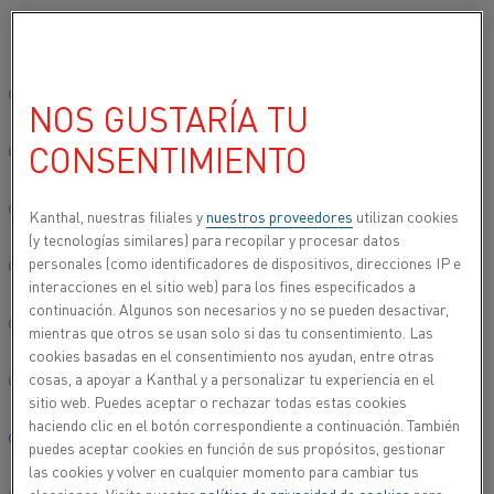
Seleccione su idioma preferido:
Inicio
Productos
Datasheets
Fichas técnicas de materiales
T
Sitio global/inglés
NOS GUSTARÍA TU
THERMOTHAL® KM
CONSENTIMIENTO
简体中文/Chinese
Alambre de termopar
Deutsch/German
Kanthal, nuestras filiales y
nuestros proveedores
utilizan cookies
(y tecnologías similares) para recopilar y procesar datos
Hoja de datos actualizada
2021-09-30 11:11
(sustituye todas
personales (como identificadores de dispositivos, direcciones IP e
Italiano/Italian
las ediciones anteriores)
interacciones en el sitio web) para los fines especificados a
continuación. Algunos son necesarios y no se pueden desactivar,
日本語/Japanese
mientras que otros se usan solo si das tu consentimiento. Las
cookies basadas en el consentimiento nos ayudan, entre otras
ESCARGAR COMO PDF
cosas, a apoyar a Kanthal y a personalizar tu experiencia en el
Português/Portuguese
sitio web. Puedes aceptar o rechazar todas estas cookies
haciendo clic en el botón correspondiente a continuación. También
Español/Spanish
puedes aceptar cookies en función de sus propósitos, gestionar
las cookies y volver en cualquier momento para cambiar tus
®
Thermothal
KM es una aleación austenítica de