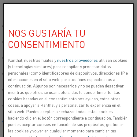
Seleccione su idioma preferido:
Inicio
Productos
Datasheets
Fichas técnicas de materiales
K
Sitio global/inglés
NOS GUSTARÍA TU
KANTHAL® SW 030
CONSENTIMIENTO
简体中文/Chinese
Alambre para pulverización
Deutsch/German
Kanthal, nuestras filiales y
nuestros proveedores
utilizan cookies
(y tecnologías similares) para recopilar y procesar datos
Hoja de datos actualizada
2021-09-30 11:11
(sustituye todas
personales (como identificadores de dispositivos, direcciones IP e
Italiano/Italian
las ediciones anteriores)
interacciones en el sitio web) para los fines especificados a
continuación. Algunos son necesarios y no se pueden desactivar,
日本語/Japanese
mientras que otros se usan solo si das tu consentimiento. Las
cookies basadas en el consentimiento nos ayudan, entre otras
ESCARGAR COMO PDF
cosas, a apoyar a Kanthal y a personalizar tu experiencia en el
Português/Portuguese
sitio web. Puedes aceptar o rechazar todas estas cookies
haciendo clic en el botón correspondiente a continuación. También
Español/Spanish
puedes aceptar cookies en función de sus propósitos, gestionar
las cookies y volver en cualquier momento para cambiar tus
®
Kanthal
SW 030 es una aleación ferrítica de