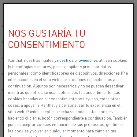
Seleccione su idioma preferido:
Inicio
Productos
Datasheets
Fichas técnicas de materiales
K
Sitio global/inglés
NOS GUSTARÍA TU
KANTHAL® SW 100
CONSENTIMIENTO
简体中文/Chinese
Alambre para pulverización
Deutsch/German
Kanthal, nuestras filiales y
nuestros proveedores
utilizan cookies
(y tecnologías similares) para recopilar y procesar datos
Hoja de datos actualizada
2021-09-30 11:11
(sustituye todas
personales (como identificadores de dispositivos, direcciones IP e
Italiano/Italian
las ediciones anteriores)
interacciones en el sitio web) para los fines especificados a
continuación. Algunos son necesarios y no se pueden desactivar,
日本語/Japanese
mientras que otros se usan solo si das tu consentimiento. Las
cookies basadas en el consentimiento nos ayudan, entre otras
ESCARGAR COMO PDF
cosas, a apoyar a Kanthal y a personalizar tu experiencia en el
Português/Portuguese
sitio web. Puedes aceptar o rechazar todas estas cookies
haciendo clic en el botón correspondiente a continuación. También
Español/Spanish
puedes aceptar cookies en función de sus propósitos, gestionar
las cookies y volver en cualquier momento para cambiar tus
®
Kanthal
SW 100 es una aleación ferrítica de