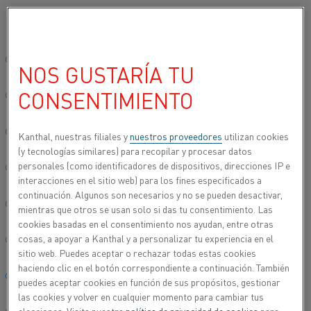
Seleccione su idioma preferido:
Inicio
Productos
Datasheets
Fichas técnicas de materiales
Ni
Sitio global/inglés
NOS GUSTARÍA TU
NIKROTHAL® 80/20 CB
CONSENTIMIENTO
简体中文/Chinese
Materiales de construcción
Deutsch/German
Kanthal, nuestras filiales y
nuestros proveedores
utilizan cookies
(y tecnologías similares) para recopilar y procesar datos
Hoja de datos actualizada
2023-01-30 08:55
(sustituye todas
personales (como identificadores de dispositivos, direcciones IP e
Italiano/Italian
las ediciones anteriores)
interacciones en el sitio web) para los fines especificados a
continuación. Algunos son necesarios y no se pueden desactivar,
日本語/Japanese
mientras que otros se usan solo si das tu consentimiento. Las
cookies basadas en el consentimiento nos ayudan, entre otras
ESCARGAR COMO PDF
cosas, a apoyar a Kanthal y a personalizar tu experiencia en el
Português/Portuguese
sitio web. Puedes aceptar o rechazar todas estas cookies
haciendo clic en el botón correspondiente a continuación. También
Español/Spanish
puedes aceptar cookies en función de sus propósitos, gestionar
las cookies y volver en cualquier momento para cambiar tus
®
Nikrothal
80/20 Cb es una aleación austenítica de