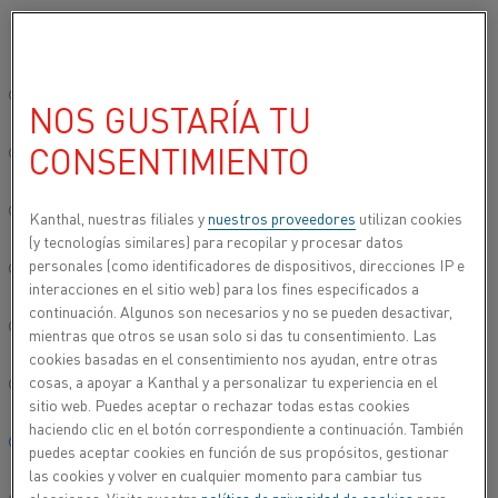
Seleccione su idioma preferido:
Inicio
Productos
Casetes de difusión Fibrothal®
Casetes de difu
Sitio global/inglés
NOS GUSTARÍA TU
CASETES DE DIFUSIÓN DE CALIBRE
GRANDE
CONSENTIMIENTO
简体中文/Chinese
Deutsch/German
Kanthal, nuestras filiales y
nuestros proveedores
utilizan cookies
(y tecnologías similares) para recopilar y procesar datos
personales (como identificadores de dispositivos, direcciones IP e
Italiano/Italian
interacciones en el sitio web) para los fines especificados a
continuación. Algunos son necesarios y no se pueden desactivar,
日本語/Japanese
mientras que otros se usan solo si das tu consentimiento. Las
cookies basadas en el consentimiento nos ayudan, entre otras
cosas, a apoyar a Kanthal y a personalizar tu experiencia en el
Português/Portuguese
sitio web. Puedes aceptar o rechazar todas estas cookies
haciendo clic en el botón correspondiente a continuación. También
Español/Spanish
puedes aceptar cookies en función de sus propósitos, gestionar
las cookies y volver en cualquier momento para cambiar tus