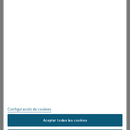
ACERCA DE ALLEIMA
ACERCA DE ALLEIMA
CERTIFICADOS
SPEAK UP
Política de privacidad
Acerca de este sitio
Mapa del sitio
Configuración de cookies
Marcas registradas
Aceptar todas las cookies