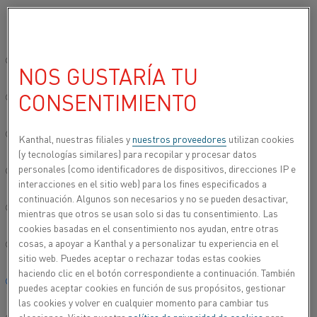
Seleccione su idioma preferido:
…
…
Inicio
Productos
Lista de Aleaciones
Lista de aleacio
Sitio global/inglés
NOS GUSTARÍA TU
ALEACIÓN DE NÍQUEL-CROMO
NIKROTHAL® TE
CONSENTIMIENTO
简体中文/Chinese
Deutsch/German
Kanthal, nuestras filiales y
nuestros proveedores
utilizan cookies
(y tecnologías similares) para recopilar y procesar datos
personales (como identificadores de dispositivos, direcciones IP e
Italiano/Italian
interacciones en el sitio web) para los fines especificados a
continuación. Algunos son necesarios y no se pueden desactivar,
日本語/Japanese
mientras que otros se usan solo si das tu consentimiento. Las
cookies basadas en el consentimiento nos ayudan, entre otras
cosas, a apoyar a Kanthal y a personalizar tu experiencia en el
Português/Portuguese
sitio web. Puedes aceptar o rechazar todas estas cookies
haciendo clic en el botón correspondiente a continuación. También
Español/Spanish
puedes aceptar cookies en función de sus propósitos, gestionar
las cookies y volver en cualquier momento para cambiar tus