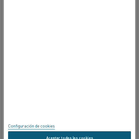
CONTACTE CON NOSOTROS
ACERCA DE ALLEIMA
ACERCA DE ALLEIMA
CERTIFICADOS
SPEAK UP
Política de privacidad
Acerca de este sitio
Mapa del sitio
Configuración de cookies
Marcas registradas
Aceptar todas las cookies