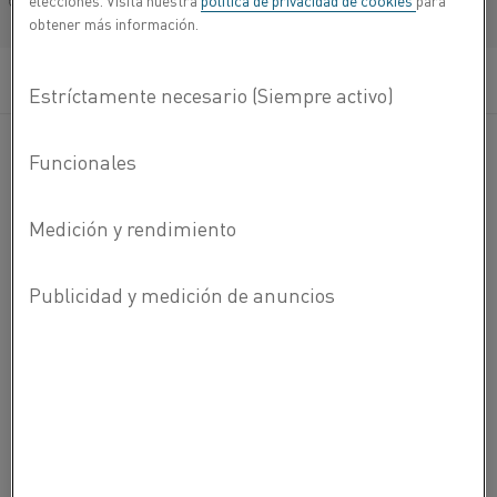
elecciones. Visita nuestra
política de privacidad de cookies
para
Français/French
obtener más información.
®
Nikrothal
TE es una aleación austenítica de níquel-cromo
®
que se desarrolló como reemplazo de Nikrothal
80 en
®
aplicaciones de elementos tubulares. Nikrothal
TE tiene
un contenido de níquel del 66 %, en comparación con el
®
78 % de Nikrothal
80. Esto proporciona una ventaja
significativa en términos de costes y ninguna desventaja
técnica.
En el gráfico, se muestra la ventaja de costes para
®
®
Nikrothal
TE comparado con Nikrothal
80, basado en
diferentes precios de níquel.