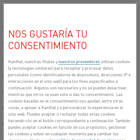
Seleccione su idioma preferido:
Inicio
Productos
Material de alta temperatura y resistencia
Ala
Sitio global/inglés
NOS GUSTARÍA TU
ALAMBRE
CONSENTIMIENTO
简体中文/Chinese
Deutsch/German
Kanthal, nuestras filiales y
nuestros proveedores
utilizan cookies
(y tecnologías similares) para recopilar y procesar datos
personales (como identificadores de dispositivos, direcciones IP e
Italiano/Italian
interacciones en el sitio web) para los fines especificados a
continuación. Algunos son necesarios y no se pueden desactivar,
日本語/Japanese
mientras que otros se usan solo si das tu consentimiento. Las
cookies basadas en el consentimiento nos ayudan, entre otras
cosas, a apoyar a Kanthal y a personalizar tu experiencia en el
Português/Portuguese
sitio web. Puedes aceptar o rechazar todas estas cookies
haciendo clic en el botón correspondiente a continuación. También
Español/Spanish
puedes aceptar cookies en función de sus propósitos, gestionar
las cookies y volver en cualquier momento para cambiar tus