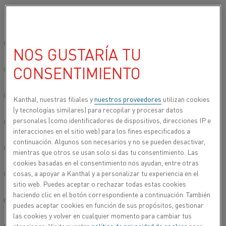
Seleccione su idioma preferido:
…
Inicio
Productos
Módulos de calentamiento
Superthal® mó
Sitio global/inglés
NOS GUSTARÍA TU
SUPERTHAL® SMU
CONSENTIMIENTO
简体中文/Chinese
Deutsch/German
Kanthal, nuestras filiales y
nuestros proveedores
utilizan cookies
(y tecnologías similares) para recopilar y procesar datos
personales (como identificadores de dispositivos, direcciones IP e
Italiano/Italian
interacciones en el sitio web) para los fines especificados a
continuación. Algunos son necesarios y no se pueden desactivar,
日本語/Japanese
mientras que otros se usan solo si das tu consentimiento. Las
cookies basadas en el consentimiento nos ayudan, entre otras
cosas, a apoyar a Kanthal y a personalizar tu experiencia en el
Português/Portuguese
sitio web. Puedes aceptar o rechazar todas estas cookies
haciendo clic en el botón correspondiente a continuación. También
Español/Spanish
puedes aceptar cookies en función de sus propósitos, gestionar
las cookies y volver en cualquier momento para cambiar tus