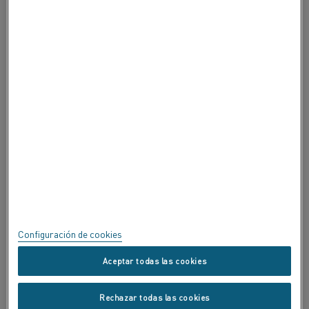
ACERCA DE ALLEIMA
CERTIFICADOS
SPEAK UP
Política de privacidad
Acerca de este sitio
Mapa del sitio
Configuración de cookies
Marcas registradas
Aceptar todas las cookies
Copyright © Kanthal AB; (publ) SE-734 27 Hallstahammar, Suecia.
Rechazar todas las cookies
Tel.: +46 (0) 220 21000