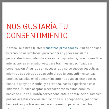
Seleccione su idioma preferido:
Inicio
Productos
Productos para hornos
Módulos de calentamie
Sitio global/inglés
NOS GUSTARÍA TU
MÓDULOS DE
CONSENTIMIENTO
CALENTAMIENTO
简体中文/Chinese
Los módulos de calentamiento prefabricados de
Deutsch/German
Kanthal, nuestras filiales y
nuestros proveedores
utilizan cookies
®
Kanthal
están diseñados para una amplia gama
(y tecnologías similares) para recopilar y procesar datos
de aplicaciones de procesamiento térmico hasta
personales (como identificadores de dispositivos, direcciones IP e
Italiano/Italian
interacciones en el sitio web) para los fines especificados a
una temperatura del elemento de 1700 °C (3090 °F).
continuación. Algunos son necesarios y no se pueden desactivar,
Combinando las mejores propiedades del
日本語/Japanese
mientras que otros se usan solo si das tu consentimiento. Las
calentamiento eléctrico y el aislamiento de fibra o
cookies basadas en el consentimiento nos ayudan, entre otras
cerámica densa, los módulos de calentamiento de
cosas, a apoyar a Kanthal y a personalizar tu experiencia en el
Português/Portuguese
®
Kanthal
son adecuados tanto para el horno de
sitio web. Puedes aceptar o rechazar todas estas cookies
laboratorio más pequeño como para el horno de
haciendo clic en el botón correspondiente a continuación. También
Español/Spanish
producción más grande.
puedes aceptar cookies en función de sus propósitos, gestionar
las cookies y volver en cualquier momento para cambiar tus