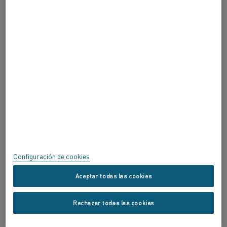
ACERCA DE ALLEIMA
CERTIFICADOS
SPEAK UP
Política de privacidad
Acerca de este sitio
Mapa del sitio
Configuración de cookies
Marcas registradas
Aceptar todas las cookies
Copyright © Kanthal AB; (publ) SE-734 27 Hallstahammar, Suecia.
Rechazar todas las cookies
Tel.: +46 (0) 220 21000