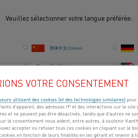
Veuillez sélectionner votre langue préférée:
简体中文/Chinois
L'aluminium secondai
durabilité et l'effica
日本語/Japonais
processus implique le
RIONS VOTRE CONSENTEMENT
ultérieure de la ferr
Français/French
produits précieux, réd
seurs utilisent des cookies (et des technologies similaires)
pour 
d'aluminium primaire
iants d'appareil, des adresses IP et des interactions sur le site 
l'impact environneme
es et ne peuvent pas être désactivés, tandis que d'autres ne son
ITS
À PROPOS DE
CENTRE DE
telles que l'extrusion
ur le consentement nous aident, entre autres, à soutenir Kantha
NOUS
CONNAISSANCES
ouvez accepter ou refuser tous ces cookies en cliquant sur le b
secondaire est raffin
ookies en fonction de leurs finalités en les gérant et revenir à