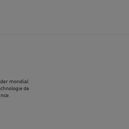
eader mondial
echnologie de
ance.