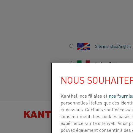
Accueil
Secteurs
Aluminium
Aluminium secondaire
Site mondial/Anglais
ALUMINIUM
Italiano/Italien
SECONDAIRE
NOUS SOUHAITE
Español/Espagnol
Kanthal, nos filiales et
nos fournis
personnelles (telles que des identif
ci-dessous. Certains sont nécessair
RECHERCHER DES PRODU
consentement. Les cookies basés s
PAR
expérience sur le site web. Vous p
pouvez également consentir à des c