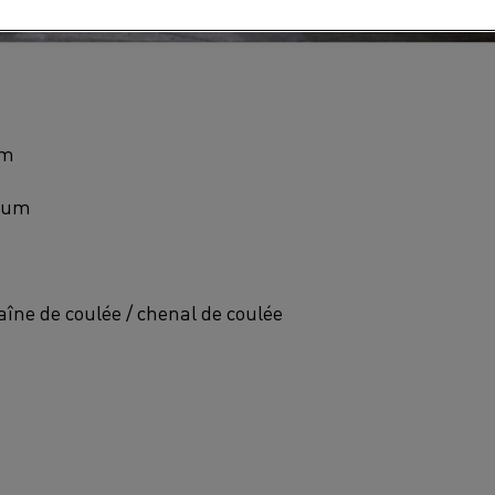
um
ium
îne de coulée / chenal de coulée