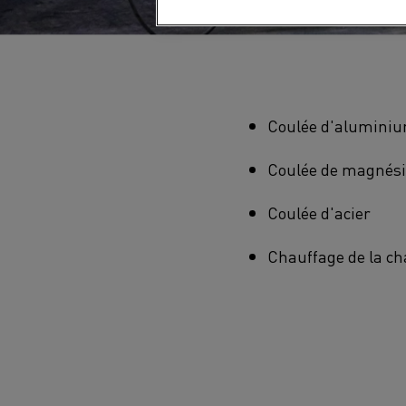
Coulée d'alumini
Coulée de magnés
Coulée d'acier
Chauffage de la cha