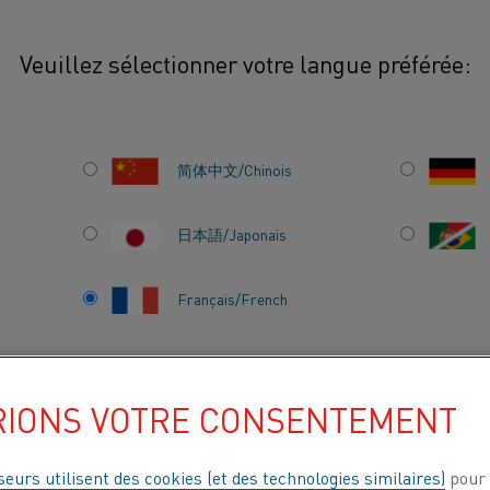
Veuillez sélectionner votre langue préférée:
 de coulée
简体中文/Chinois
Le programme Kanthal
d'une large gamme d'a
日本語/Japonais
utilisés dans des appl
Français/French
RIONS VOTRE CONSENTEMENT
ITS
À PROPOS DE
CENTRE DE
NOUS
CONNAISSANCES
seurs utilisent des cookies (et des technologies similaires)
pour 