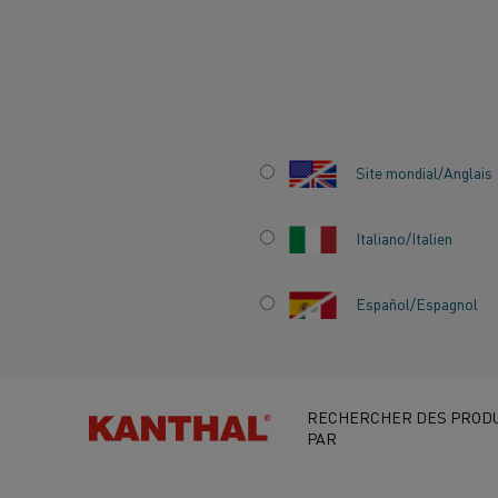
Accueil
Secteurs
Batterie
Production de cathodes et d'ano
Site mondial/Anglais
UN CHAUFFAGE
FIABLE POUR LA
Italiano/Italien
FABRICATION DE
Español/Espagnol
MATÉRIAUX D'AN
RECHERCHER DES PRODU
PAR