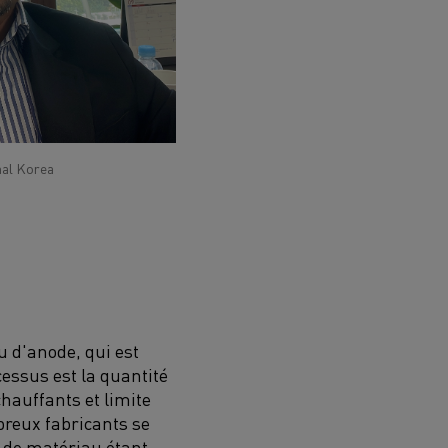
hal Korea
au d'anode, qui est
cessus est la quantité
hauffants et limite
breux fabricants se
e de matériau étant