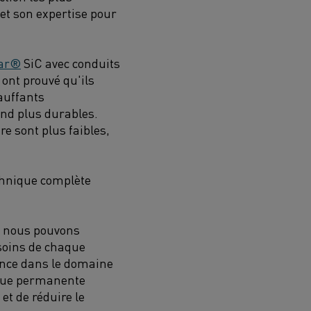
et son expertise pour
ar®
SiC avec conduits
 ont prouvé qu'ils
auffants
end plus durables.
e sont plus faibles,
echnique complète
s nous pouvons
soins de chaque
ience dans le domaine
ique permanente
et de réduire le