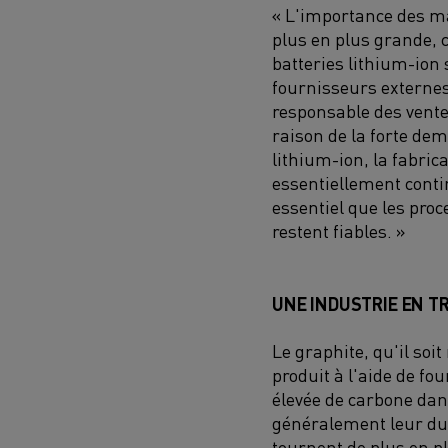
« L'importance des m
plus en plus grande, c
batteries lithium-ion
fournisseurs externes
responsable des vente
raison de la forte de
lithium-ion, la fabric
essentiellement contin
essentiel que les proc
restent fiables. »
UNE INDUSTRIE EN T
Le graphite, qu'il soi
produit à l'aide de fo
élevée de carbone dans
généralement leur dur
tournent de plus en p