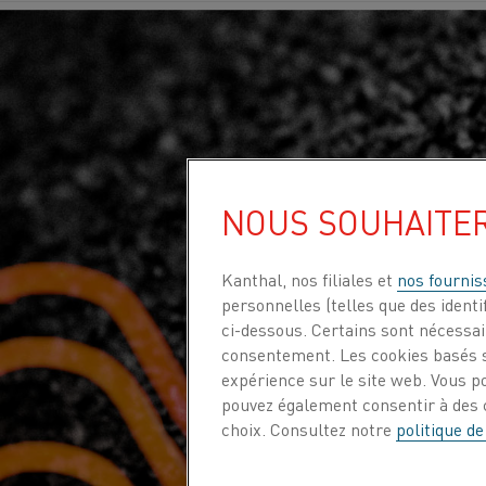
NOUS SOUHAITE
Kanthal, nos filiales et
nos fournis
personnelles (telles que des identif
ci-dessous. Certains sont nécessair
consentement. Les cookies basés s
expérience sur le site web. Vous p
pouvez également consentir à des c
choix. Consultez notre
politique de