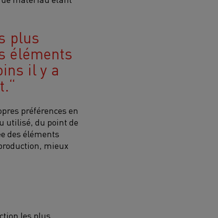
s plus
es éléments
ns il y a
t.
ropres préférences en
 utilisé, du point de
gée des éléments
 production, mieux
tion les plus