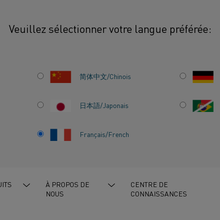
Veuillez sélectionner votre langue préférée:
des
Fabrication de matériaux d'anodes
简体中文/Chinois
La production mondial
d'augmenter, tout co
日本語/Japonais
de haute qualité. La p
fabricants d'anodes s
Français/French
processus de chauffag
ODE
à longue durée de vie
ITS
À PROPOS DE
CENTRE DE
NOUS
CONNAISSANCES