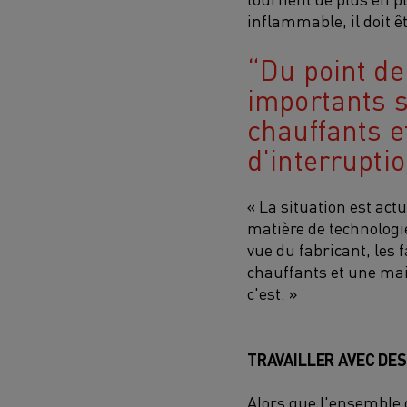
inflammable, il doit êt
Du point de
importants s
chauffants e
d'interrupti
« La situation est act
matière de technologie
vue du fabricant, les 
chauffants et une mai
c'est. »
TRAVAILLER AVEC DE
Alors que l'ensemble d