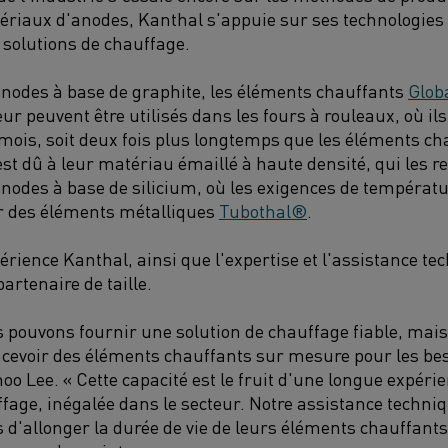
tériaux d'anodes, Kanthal s'appuie sur ses technologies 
 solutions de chauffage.
anodes à base de graphite, les éléments chauffants
Glob
eur peuvent être utilisés dans les fours à rouleaux, où ils
 mois, soit deux fois plus longtemps que les éléments ch
st dû à leur matériau émaillé à haute densité, qui les r
nodes à base de silicium, où les exigences de températur
r des éléments métalliques
Tubothal®
.
périence Kanthal, ainsi que l'expertise et l'assistance t
artenaire de taille.
 pouvons fournir une solution de chauffage fiable, mai
ncevoir des éléments chauffants sur mesure pour les be
moo Lee. « Cette capacité est le fruit d'une longue expér
ffage, inégalée dans le secteur. Notre assistance techn
d'allonger la durée de vie de leurs éléments chauffants 