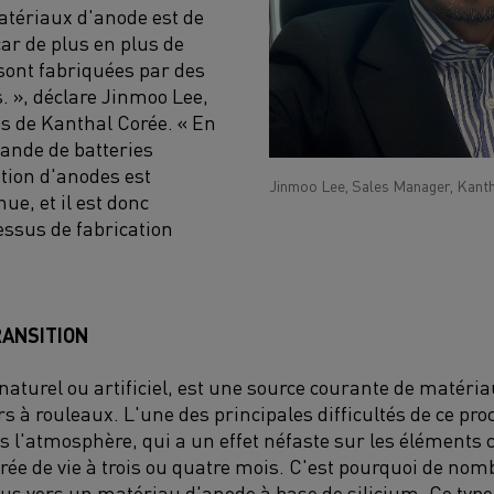
atériaux d'anode est de
ar de plus en plus de
 sont fabriquées par des
. », déclare Jinmoo Lee,
s de Kanthal Corée. « En
mande de batteries
ation d'anodes est
Jinmoo Lee, Sales Manager, Kant
ue, et il est donc
essus de fabrication
RANSITION
t naturel ou artificiel, est une source courante de matéri
urs à rouleaux. L'une des principales difficultés de ce pro
 l'atmosphère, qui a un effet néfaste sur les éléments c
ée de vie à trois ou quatre mois. C'est pourquoi de nom
lus vers un matériau d'anode à base de silicium. Ce typ