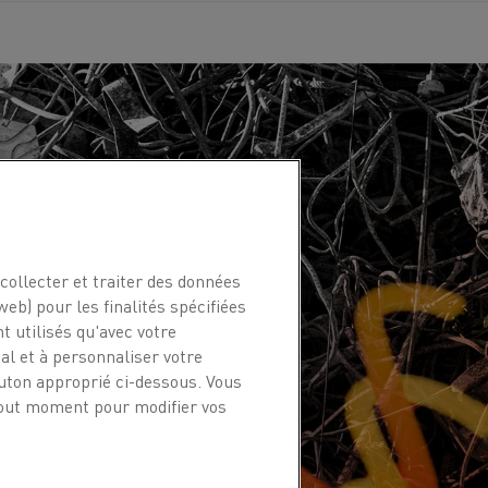
collecter et traiter des données
web) pour les finalités spécifiées
t utilisés qu'avec votre
l et à personnaliser votre
outon approprié ci-dessous. Vous
 tout moment pour modifier vos