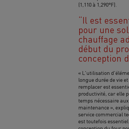
(1,110 à 1,290°F).
Il est essen
pour une sol
chauffage ad
début du pr
conception d
« L'utilisation d'élé
longue durée de vie et 
remplacer est essenti
productivité, car elle 
temps nécessaire aux 
maintenance », expli
service commercial te
est toutefois essentie
conception du four pou