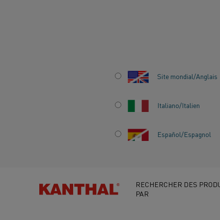
Accueil
Secteurs
Batterie
Recyclage
Site mondial/Anglais
SOLUTIONS DE
CHAUFFAGE POUR
Italiano/Italien
RECYCLAGE DES
Español/Espagnol
BATTERIES LITHIU
ION
RECHERCHER DES PRODU
PAR