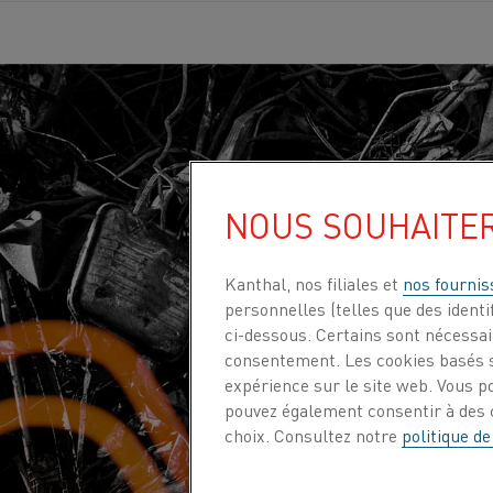
NOUS SOUHAITE
Kanthal, nos filiales et
nos fournis
personnelles (telles que des identif
ci-dessous. Certains sont nécessair
consentement. Les cookies basés s
expérience sur le site web. Vous p
pouvez également consentir à des c
choix. Consultez notre
politique de