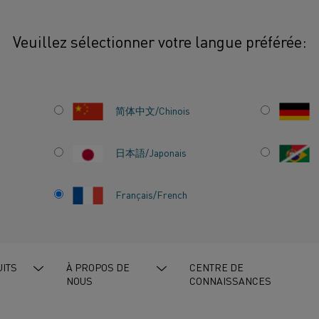
Veuillez sélectionner votre langue préférée:
简体中文/Chinois
Le recyclage des batte
nouvelle et en pleine
 LE
日本語/Japonais
encore en cours d'amé
Lorsqu'il s'agit de tr
Français/French
meilleure approche e
M-
œuvre dès la phase de
ITS
À PROPOS DE
CENTRE DE
NOUS
CONNAISSANCES