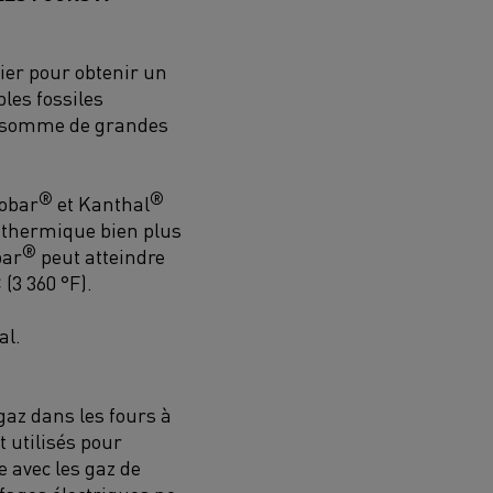
cier pour obtenir un
les fossiles
consomme de grandes
®
®
obar
et
Kanthal
 thermique bien plus
®
bar
peut atteindre
C
(3 360 °F)
.
al
.
gaz dans les fours à
 utilisés pour
 avec les gaz de