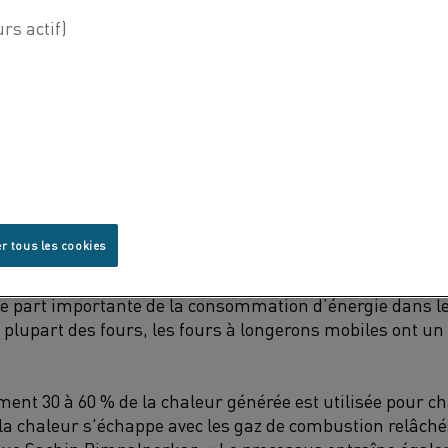
acier, le préchauffage de
blooms ou
de billettes est une 
 telles que le laminage et le forgeage
à chaud
.
Les fours
r tous les cookies
ération de chauffage doivent atteindre une température c
tte
pour éviter
de compromettre la qualité et le rendement
e part
importante
de la consommation d’énergie dans le
plupart des fours,
les
fours à longerons mobiles
ont un
ment 30
à
60
%
de la chaleur générée est utilisée pour cha
 la chaleur
s'échappe avec les gaz de combustion
relâché