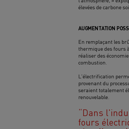
l’atmosphère
, »
expli
élevées
de carbone
soi
AUGMENTATION POSS
En remplaçant les brû
thermique des fours à
réaliser des économies
combustion.
L'électrification perm
provenant du processu
seraient totalement él
renouvelable.
Dans l'indus
fours électr