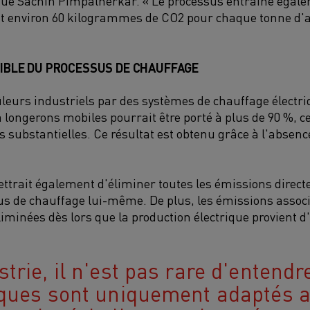
que Sachin Pimpalnerkar
. «
Le processus entraîne égal
t environ
60
kilogrammes de CO
2
pour chaque tonne d'a
IBLE DU PROCESSUS DE CHAUFFAGE
leurs industriels par des systèmes de chauffage électr
 longerons mobiles pourrait être porté à plus de 90 %, c
 substantielles. Ce résultat est obtenu grâce à l'absenc
ettrait également d'éliminer toutes les émissions direct
s de chauffage lui-même. De plus, les émissions assoc
iminées dès lors que la production électrique provient d
trie, il n'est pas rare d'entendr
iques sont uniquement adaptés 