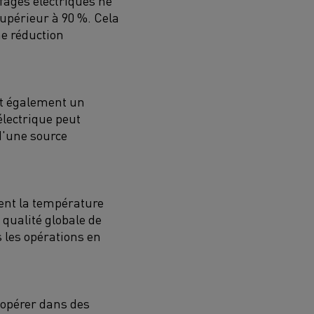
ages électriques ne
upérieur à
90
%
. Cela
ne réduction
t également un
électrique
peut
t d'une source
ent la température
 qualité globale de
 les opérations en
 opérer dans
des