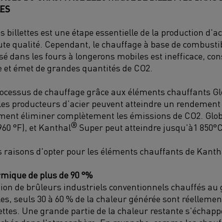
LES
 billettes est une étape essentielle de la production d'a
ute qualité. Cependant, le chauffage à base de combustib
sé dans les fours à longerons mobiles est inefficace, 
e et émet de grandes quantités de CO2.
processus de chauffage grâce aux éléments chauffants
Gl
les producteurs d’acier peuvent atteindre un rendement
lement éliminer complètement les émissions de CO
2
.
Glo
®
960 °F)
, et
Kanthal
Super peut atteindre
jusqu'à
1 850
°
 raisons
d'opter
pour les éléments chauffants de Kanth
rmique de
plus de
90
°%
ation de brûleurs industriels conventionnels chauffés au 
es, seuls 30
à
60
% de la chaleur générée
sont réellement
ettes.
Une grande partie de la chaleur restante s'échappe