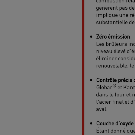
combustion relâ
génèrent pas de
implique une ré
substantielle de
Zéro émission
Les brûleurs in
niveau élevé d'
éliminer consi
renouvelable, l
Contrôle précis
®
Globar
et
Kant
dans le
four
et
n
l'acier final et 
aval.
Couche d'oxyde
Étant donné que