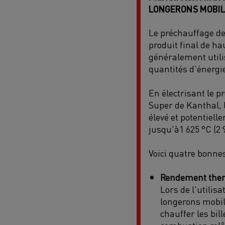
LONGERONS MOBI
Le préchauffage des
produit final de ha
généralement utili
quantités d'énergi
En électrisant le 
Super
de Kanthal
,
élevé et potentiel
jusqu'à
1 625
°
C
(2 
Voici
quatre
bonnes
Rendement the
Lors de l'utilis
longerons mobil
chauffer les bill