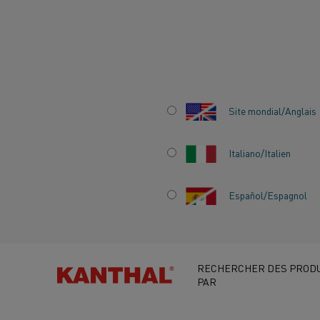
Accueil
Secteurs
Acier
Fours à longerons mobiles pour le p
Site mondial/Anglais
FOURS À LONGER
Italiano/Italien
MOBILES POUR LE
PRÉCHAUFFAGE D
Español/Espagnol
BILLETTES
RECHERCHER DES PRODU
PAR