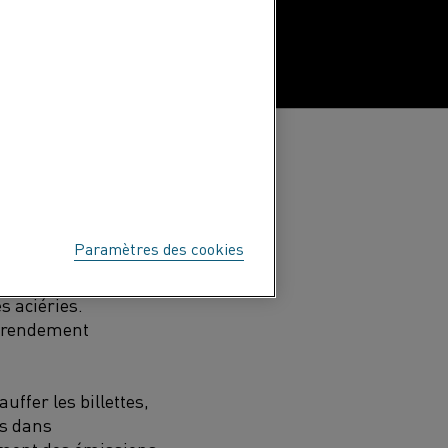
étape essentielle avant
 à longerons mobiles
Paramètres des cookies
ible régulière sur
 du produit final.
C
es
s aciéries.
 rendement
uffer les billettes
,
s dans