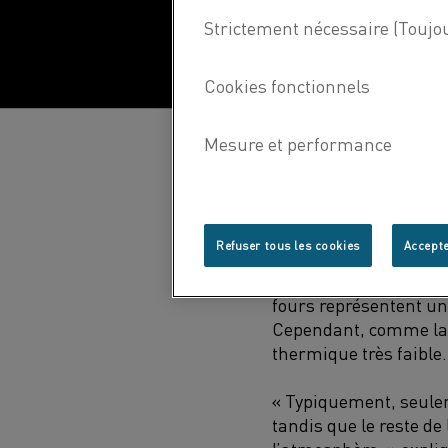
Dans la production d'
les opérations en aval
Refuser tous les cookies
Accepte
utilisés pour cette op
l'ensemble de la bille
fours
représentent un
Cependant,
comme la 
thermique très faible
.
«
Typiquement,
seule
tandis que
le reste de