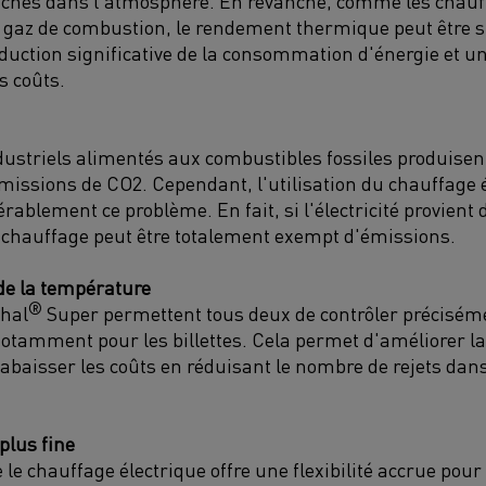
chés dans l'atmosphère.
En revanche, comme les chauff
 gaz de combustion
, le rendement thermique peut être
s
duction significative de la consommation d'énergie et u
s coûts.
dustriels
alimentés
au
x
combustibles fossiles
produisen
émissions de CO
2
. Cependant, l'utilisation du chauffage 
dérablement ce problème
. En fait, si l'électricité provien
e chauffage peut être totalement exempt d'émissions.
 de la température
®
hal
Super permettent tous deux de contrôler précisém
otamment pour les
billettes. Cela permet d'améliorer la
d'abaisser les coûts en
réduisant
le nombre de rejets dans
plus fine
 le chauffage électrique
offre une flexibilité accrue
pour