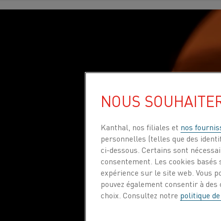
NOUS SOUHAITE
Kanthal, nos filiales et
nos fournis
personnelles (telles que des identif
ci-dessous. Certains sont nécessair
consentement. Les cookies basés s
expérience sur le site web. Vous p
pouvez également consentir à des c
choix. Consultez notre
politique de