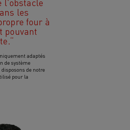
 l'obstacle
ans les
propre four à
t pouvant
te.
t uniquement adaptés
ion de système
s disposons de notre
ilisé pour la