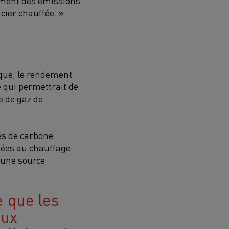
ement des émissions
cier chauffée. »
ique, le rendement
e qui permettrait de
e de gaz de
es de carbone
iées au chauffage
'une source
e que les
aux