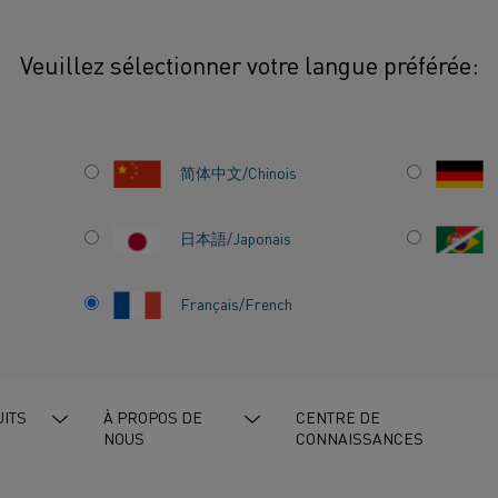
Veuillez sélectionner votre langue préférée:
réchauffage des billettes
简体中文/Chinois
ONS
Grâce au chauffage él
longerons mobiles, le
日本語/Japonais
considérablement la q
préchauffage des bill
ES
Français/French
émissions de CO2. Se
produit mondial chez K
méconnaissance des c
ITS
À PROPOS DE
CENTRE DE
NOUS
CONNAISSANCES