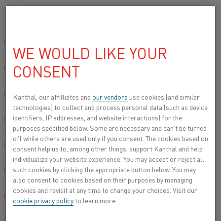
Veuillez sélectionner votre langue préférée:
Accueil
Tous les produits
Datasheets
Site mondial/Anglais
WE WOULD LIKE YOUR
DATASHEETS
CONSENT
简体中文/Chinois
Deutsch/Allemand
Kanthal, our affilliates and
our vendors
use cookies (and similar
technologies) to collect and process personal data (such as device
identifiers, IP addresses, and website interactions) for the
Italiano/Italien
purposes specified below. Some are necessary and can’t be turned
off while others are used only if you consent. The cookies based on
日本語/Japonais
consent help us to, among other things, support Kanthal and help
individualize your website experience. You may accept or reject all
such cookies by clicking the appropriate button below. You may
Português/Portugais
also consent to cookies based on their purposes by managing
cookies and revisit at any time to change your choices. Visit our
Español/Espagnol
cookie privacy policy
to learn more.