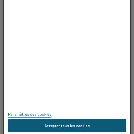
À PROPOS DE ALLEIMA
À PROPOS DE ALLEIMA
CERTIFICATS
EXPRIMEZ-VOUS !
Confidentialité
À propos de ce site
Plan du site
Paramètres des cookies
Marques commerciales
Accepter tous les cookies