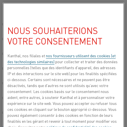
Veuillez sélectionner votre langue préférée:
Accueil
Tous les produits
Datasheets
Fiches techniques des mat
Site mondial/Anglais
NOUS SOUHAITERIONS
FICHES TECHNIQUES DES
VOTRE CONSENTEMENT
MATÉRIAUX
简体中文/Chinois
Deutsch/Allemand
Kanthal, nos filiales et
nos fournisseurs utilisent des cookies (et
des technologies similaires)
pour collecter et traiter des données
Vous pouvez accéder ici aux fiches techniques des
personnelles (telles que des identifiants d'appareil, des adresses
matériaux de notre large gamme d'alliages et de
Italiano/Italien
IP et des interactions sur le site web) pour les finalités spécifiées
matériaux.
Contactez-nous
si vous souhaitez en
ci-dessous. Certains sont nécessaires et ne peuvent pas être
savoir plus sur nos matériaux.
日本語/Japonais
désactivés, tandis que d'autres ne sont utilisés qu'avec votre
consentement. Les cookies basés sur le consentement nous
aident, entre autres, à soutenir Kanthal et à personnaliser votre
Português/Portugais
expérience sur le site web. Vous pouvez accepter ou refuser tous
ces cookies en cliquant sur le bouton approprié ci-dessous. Vous
MOTS-CLÉS
Español/Espagnol
pouvez également consentir à des cookies en fonction de leurs
finalités en les gérant et revenir à tout moment pour modifier vos