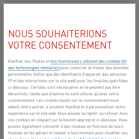
Veuillez sélectionner votre langue préférée:
Accueil
Tous les produits
Cassettes de diffusion Fibrothal®
Cass
Site mondial/Anglais
NOUS SOUHAITERIONS
CASSETTES DE DIFFUSION
HORIZONTALES ET VERTICALES
VOTRE CONSENTEMENT
简体中文/Chinois
Deutsch/Allemand
Kanthal, nos filiales et
nos fournisseurs utilisent des cookies (et
des technologies similaires)
pour collecter et traiter des données
personnelles (telles que des identifiants d'appareil, des adresses
Italiano/Italien
IP et des interactions sur le site web) pour les finalités spécifiées
ci-dessous. Certains sont nécessaires et ne peuvent pas être
日本語/Japonais
désactivés, tandis que d'autres ne sont utilisés qu'avec votre
consentement. Les cookies basés sur le consentement nous
aident, entre autres, à soutenir Kanthal et à personnaliser votre
Português/Portugais
expérience sur le site web. Vous pouvez accepter ou refuser tous
ces cookies en cliquant sur le bouton approprié ci-dessous. Vous
Español/Espagnol
pouvez également consentir à des cookies en fonction de leurs
finalités en les gérant et revenir à tout moment pour modifier vos