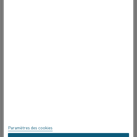
CONTACTEZ-NOUS
À PROPOS DE ALLEIMA
À PROPOS DE ALLEIMA
CERTIFICATS
EXPRIMEZ-VOUS !
Confidentialité
À propos de ce site
Plan du site
Paramètres des cookies
Marques commerciales