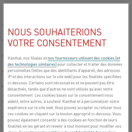
Veuillez sélectionner votre langue préférée:
Accueil
Tous les produits
Cassettes de diffusion Fibrothal®
Cass
Site mondial/Anglais
NOUS SOUHAITERIONS
CASSETTES DE DIFFUSION DE
JAUGE LUMINEUSE
VOTRE CONSENTEMENT
简体中文/Chinois
Deutsch/Allemand
Kanthal, nos filiales et
nos fournisseurs utilisent des cookies (et
des technologies similaires)
pour collecter et traiter des données
personnelles (telles que des identifiants d'appareil, des adresses
Italiano/Italien
IP et des interactions sur le site web) pour les finalités spécifiées
ci-dessous. Certains sont nécessaires et ne peuvent pas être
日本語/Japonais
désactivés, tandis que d'autres ne sont utilisés qu'avec votre
consentement. Les cookies basés sur le consentement nous
aident, entre autres, à soutenir Kanthal et à personnaliser votre
Português/Portugais
expérience sur le site web. Vous pouvez accepter ou refuser tous
ces cookies en cliquant sur le bouton approprié ci-dessous. Vous
Español/Espagnol
pouvez également consentir à des cookies en fonction de leurs
finalités en les gérant et revenir à tout moment pour modifier vos