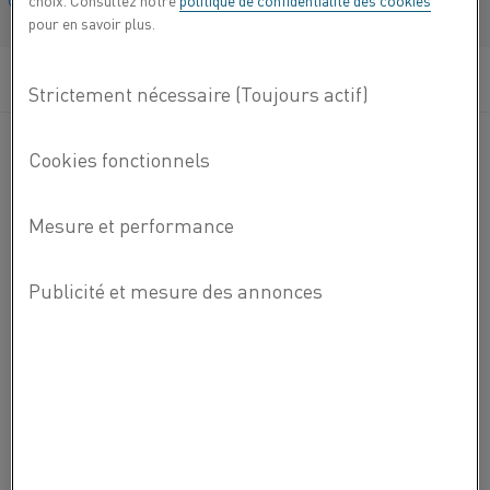
choix. Consultez notre
politique de confidentialité des cookies
Français/French
pour en savoir plus.
Les cassettes de calibre léger sont composées de fils de
calibre léger formés en motifs sinusoïdaux ou en bobines à
ressort. Le calibre léger fait référence à l’utilisation de fils
de plus petit diamètre dans la construction de cassettes.
Cette configuration est cruciale pour un contrôle précis et
un temps de réponse du processus de diffusion.
Vous
ENVOYEZ-NOUS UN EMAIL
souhaitez
en
Industries