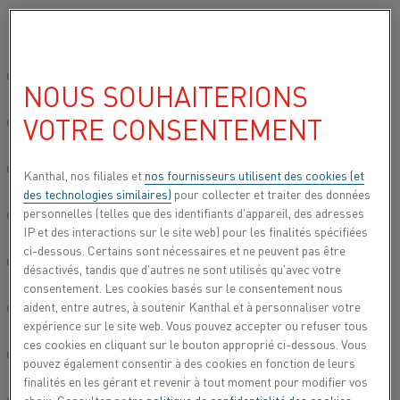
Veuillez sélectionner votre langue préférée:
Accueil
Tous les produits
Produits de fournaise
Modules de cha
Site mondial/Anglais
NOUS SOUHAITERIONS
MODULES
VOTRE CONSENTEMENT
CHAUFFANTS
简体中文/Chinois
PRÉFABRIQUÉS
Deutsch/Allemand
Kanthal, nos filiales et
nos fournisseurs utilisent des cookies (et
SUPERTHAL®
des technologies similaires)
pour collecter et traiter des données
personnelles (telles que des identifiants d'appareil, des adresses
Italiano/Italien
®
Les modules chauffants Superthal
sont destinés à
IP et des interactions sur le site web) pour les finalités spécifiées
être utilisés dans des fours/chauffages de
ci-dessous. Certains sont nécessaires et ne peuvent pas être
日本語/Japonais
désactivés, tandis que d'autres ne sont utilisés qu'avec votre
production ou de laboratoire, dès qu'une chaleur
consentement. Les cookies basés sur le consentement nous
concentrée est nécessaire. Ils engendrent
aident, entre autres, à soutenir Kanthal et à personnaliser votre
Português/Portugais
d'importantes économies d'énergie dans plusieurs
expérience sur le site web. Vous pouvez accepter ou refuser tous
applications et offrent la flexibilité de choisir entre
ces cookies en cliquant sur le bouton approprié ci-dessous. Vous
différentes températures et processus, lesquels
Español/Espagnol
pouvez également consentir à des cookies en fonction de leurs
peuvent être appliqués dans le même four.
finalités en les gérant et revenir à tout moment pour modifier vos